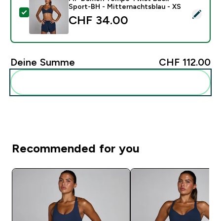
Sport-BH - Mitternachtsblau - XS
Dieses Produkt ausw�hlen - MP Damen Tempo Twist B
CHF 34.00‎
Deine Summe
CHF 112.00‎
Diese zu deiner Routine hinzuf�gen
Recommended for you