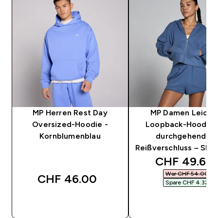
MP Herren Rest Day
MP Damen Leicht
Oversized-Hoodie -
Loopback-Hoodie 
Kornblumenblau
durchgehendem
Reißverschluss – Slat
discounted 
CHF 49.68‎
War CHF 54.00‎
CHF 46.00‎
Spare CHF 4.32‎
SOFORTKAUF
SOFORTKAUF