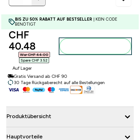
BIS ZU 50% RABATT AUF BESTSELLER
| KEIN CODE
BENÖTIGT
discounted price
CHF
40.48‎
Zum Warenkorb
hinzufügen
War CHF 44.00‎
Spare CHF 3.52‎
Auf Lager
Gratis Versand ab CHF 90
30 Tage Rückgaberecht auf alle Bestellungen
Produktübersicht
Hauptvorteile