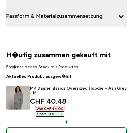
Passform & Materialzusammensetzung
H�ufig zusammen gekauft mit
Erg�nze deinen Stack mit Produkten
Aktuelles Produkt ausgew�hlt
MP Damen Basics Oversized Hoodie – Ash Grey
- M
discounted price
CHF 40.48‎
War CHF 44.00‎
Spare CHF 3.52‎