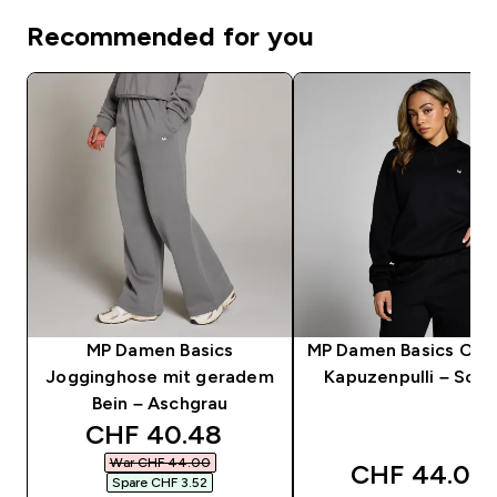
Recommended for you
MP Damen Basics
MP Damen Basics Ove
Jogginghose mit geradem
Kapuzenpulli – Sch
Bein – Aschgrau
discounted price
CHF 40.48‎
War CHF 44.00‎
CHF 44.00‎
Spare CHF 3.52‎