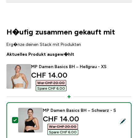
H�ufig zusammen gekauft mit
Erg�nze deinen Stack mit Produkten
Aktuelles Produkt ausgew�hlt
MP Damen Basics BH – Hellgrau - XS
discounted price
CHF 14.00‎
War CHF 20.00‎
Spare CHF 6.00‎
MP Damen Basics BH – Schwarz - S
discounted price
CHF 14.00‎
Dieses Produkt ausw�hlen - MP Damen Basics BH – S
War CHF 20.00‎
Spare CHF 6.00‎