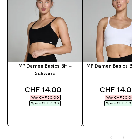
MP Damen Basics BH –
MP Damen Basics BH 
Schwarz
discounted price
discounted 
CHF 14.00‎
CHF 14.00‎
War CHF 20.00‎
War CHF 20.00‎
Spare CHF 6.00‎
Spare CHF 6.00‎
SOFORTKAUF
SOFORTKAUF