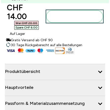
discounted price
CHF
14.00‎
Zum Warenkorb
hinzufügen
War CHF 20.00‎
Spare CHF 6.00‎
Auf Lager
Gratis Versand ab CHF 90
30 Tage Rückgaberecht auf alle Bestellungen
Produktübersicht
Hauptvorteile
Passform & Materialzusammensetzung