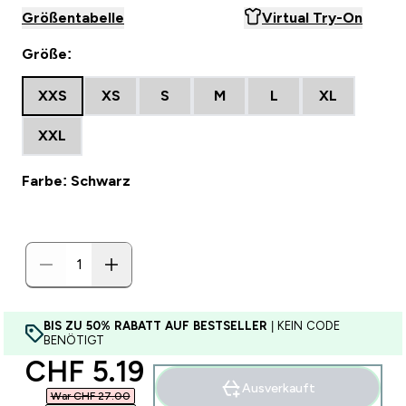
Größentabelle
Virtual Try-On
Größe:
XXS
XS
S
M
L
XL
XXL
Farbe: Schwarz
BIS ZU 50% RABATT AUF BESTSELLER
| KEIN CODE
BENÖTIGT
discounted price
CHF 5.19‎
Ausverkauft
War CHF 27.00‎