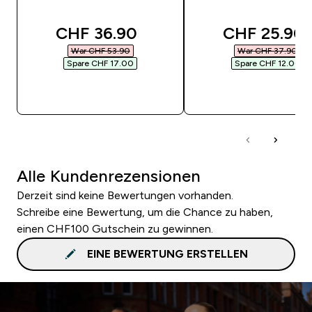
discounted price
discounted 
CHF 36.90‎
CHF 25.90‎
War CHF 53.90‎
War CHF 37.90‎
Spare CHF 17.00‎
Spare CHF 12.00‎
SOFORTKAUF
SOFORTKAUF
Alle Kundenrezensionen
Derzeit sind keine Bewertungen vorhanden.
Schreibe eine Bewertung, um die Chance zu haben,
einen CHF100 Gutschein zu gewinnen.
EINE BEWERTUNG ERSTELLEN