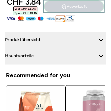
discounted price
CHF 3.84‎
Ausverkauft
War CHF 22.00‎
Spare CHF 18.16‎
Produktübersicht
Hauptvorteile
Recommended for you