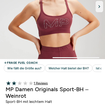
1 customer reviews
1 Reviews
2 out of 5 stars
MP Damen Originals Sport-BH –
Weinrot
Sport-BH mit leichtem Halt