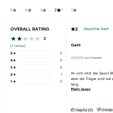
5
4
3
2
1
1
OVERALL RATING
2
Geprüfter Kauf
2
2 out of 5 stars
Geht
(1 review)
5
★
0
5 stars rating 0 reviews
07/12/22 von Elisabeth
4
★
0
4 stars rating 0 reviews
3
★
0
3 stars rating 0 reviews
An sich sitzt der Sport 
2
★
1
2 stars rating 1 reviews
aber die Träger sind viel 
1
★
0
1 stars rating 0 reviews
lang.
Mehr lesen
Unhelp
Helpful (0)