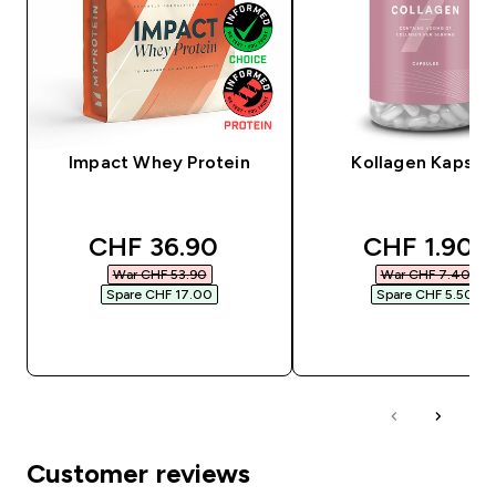
Impact Whey Protein
Kollagen Kapsel
discounted price
discounted
CHF 36.90‎
CHF 1.90‎
War CHF 53.90‎
War CHF 7.40‎
Spare CHF 17.00‎
Spare CHF 5.50‎
SOFORTKAUF
SOFORTKAUF
Customer reviews