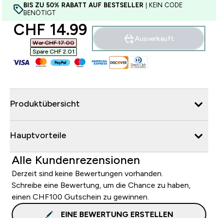
BIS ZU 50% RABATT AUF BESTSELLER
| KEIN CODE
BENÖTIGT
discounted price
CHF 14.99‎
Ausverkauft
War CHF 17.00‎
Spare CHF 2.01‎
Produktübersicht
Hauptvorteile
Alle Kundenrezensionen
Derzeit sind keine Bewertungen vorhanden.
Schreibe eine Bewertung, um die Chance zu haben,
einen CHF100 Gutschein zu gewinnen.
EINE BEWERTUNG ERSTELLEN