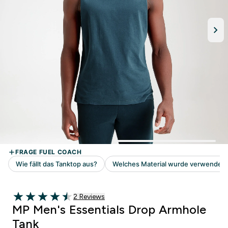
2 customer reviews
2 Reviews
4.5 out of 5 stars
MP Men's Essentials Drop Armhole
Tank