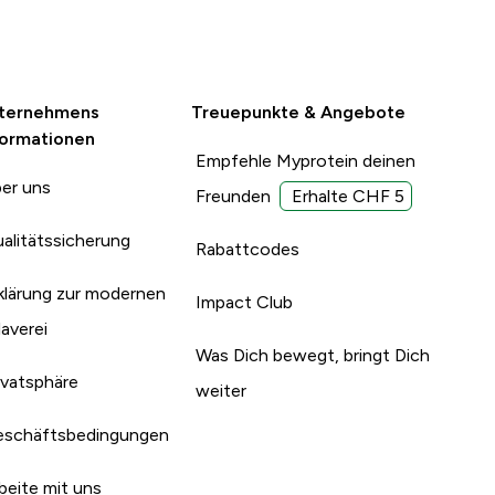
ternehmens
Treuepunkte & Angebote
formationen
Empfehle Myprotein deinen
er uns
Freunden
Erhalte CHF 5
alitätssicherung
Rabattcodes
klärung zur modernen
Impact Club
laverei
Was Dich bewegt, bringt Dich
ivatsphäre
weiter
schäftsbedingungen
beite mit uns