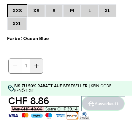
XXS
XS
S
M
L
XL
XXL
Farbe: Ocean Blue
BIS ZU 50% RABATT AUF BESTSELLER
| KEIN CODE
BENÖTIGT
discounted price
CHF 8.86‎
Ausverkauft
War CHF 48.00‎
Spare CHF 39.14‎