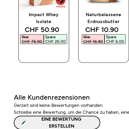
ing
Impact Whey
Naturbelassene
 –
Isolate
Erdnussbutter
discounted price
discounted pr
CHF 50.90‎
CHF 10.90‎
War
Spare
War
Spare
CHF 76.90‎
CHF 26.00‎
CHF 16.90‎
CHF 6.00‎
SOFORTKAUF
SOFORTKAUF
Alle Kundenrezensionen
Derzeit sind keine Bewertungen vorhanden.
Schreibe eine Bewertung, um die Chance zu haben, ei
EINE BEWERTUNG
ERSTELLEN