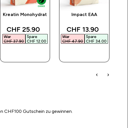
Kreatin Monohydrat
Impact EAA
V
ice
discounted price
discounted price
CHF 25.90‎
CHF 13.90‎
War
Spare
War
Spare
Wa
CHF 37.90‎
CHF 12.00‎
CHF 47.90‎
CHF 34.00‎
CH
SOFORTKAUF
SOFORTKAUF
nen CHF100 Gutschein zu gewinnen.