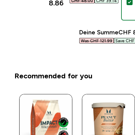
CHF 48.00‎
CHF 39.14‎
8.86‎
D
Deine Summe
CHF 8
Was CHF 121.99‎
Save CHF 
Recommended for you