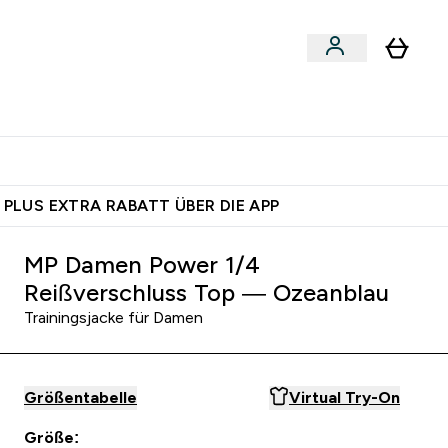
egan
Expertenrat
Enter Food, Bars & Snacks submenu
Enter Vegan submenu
Enter Expertenrat submenu
⌄
⌄
auf dich – bereit?
 PLUS EXTRA RABATT ÜBER DIE APP
MP Damen Power 1/4
Reißverschluss Top — Ozeanblau
Trainingsjacke für Damen
Größentabelle
Virtual Try-On
Größe: