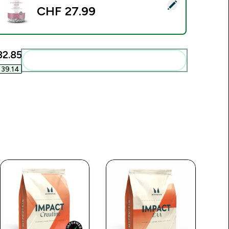
ieses Produkt ausw�hlen - Hyaluronsäure-Tabletten - 30Tab
CHF 27.99‎
2.85‎
Diese zu deiner Routine hinzuf�gen
39.14‎