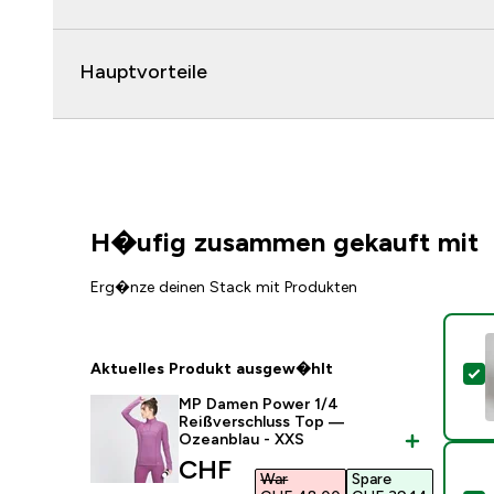
Hauptvorteile
H�ufig zusammen gekauft mit
Erg�nze deinen Stack mit Produkten
Aktuelles Produkt ausgew�hlt
D
MP Damen Power 1/4
Reißverschluss Top —
Ozeanblau - XXS
discounted price
CHF
War
Spare