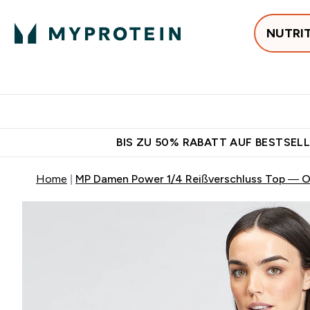
NUTRI
Jetzt im Trend
P
Enter
⌄
Gratis Versan
BIS ZU 50% RABATT AUF BESTSELL
Home
MP Damen Power 1/4 Reißverschluss Top — O