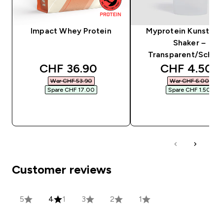
Impact Whey Protein
Myprotein Kunststo
Shaker –
Transparent/Schw
discounted price
discounted
CHF 36.90‎
CHF 4.50‎
War CHF 53.90‎
War CHF 6.00‎
Spare CHF 17.00‎
Spare CHF 1.50‎
SOFORTKAUF
SOFORTKAUF
Customer reviews
5
4
1
3
2
1