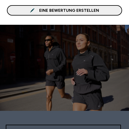
die perfekte Kleidung für
Winter. Wenn die Finger 
EINE BEWERTUNG ERSTELLEN
mal kalt werden, kann ich
in die praktischen Tasch
stecken. Kann ich nur
empfehlen! Grüße aus dem
Erzgebirge