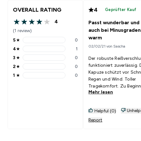
OVERALL RATING
4
Geprüfter Kauf
4
Passt wunderbar und 
4 out of 5 stars
auch bei Minusgraden
(1 review)
warm
5
★
0
5 stars rating 0 reviews
02/02/21 von Sascha
4
★
1
4 stars rating 1 reviews
3
★
0
Der robuste Reißverschlu
3 stars rating 0 reviews
funktioniert zuverlässig. 
2
★
0
2 stars rating 0 reviews
Kapuze schützt vor Schn
1
★
0
1 stars rating 0 reviews
Regen und Wind. Toller
Tragekomfort. Zu Beginn
Mehr lesen
das Innenfutter etwas
gefusselt. Hat sich aber
schnell gegeben. Ich frier
Unhelp
Helpful (0)
auch bei Minusgraden nic
Report
Daher sind Jacken schon
wieder zu Warm im Winte
Pullover ist deshalb für 