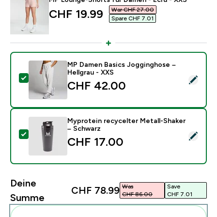
War CHF 27.00‎
discounted price
CHF 19.99‎
Spare CHF 7.01‎
MP Damen Basics Jogginghose –
Hellgrau - XXS
Dieses Produkt ausw�hlen - MP Damen Basics Joggin
CHF 42.00‎
Myprotein recycelter Metall-Shaker
– Schwarz
Dieses Produkt ausw�hlen - Myprotein recycelter Met
CHF 17.00‎
Deine
Was
Save
CHF 78.99‎
CHF 86.00‎
CHF 7.01‎
Summe