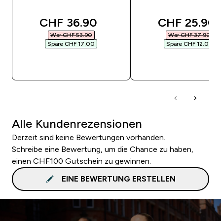
discounted price
discounted 
CHF 36.90‎
CHF 25.90‎
War CHF 53.90‎
War CHF 37.90‎
Spare CHF 17.00‎
Spare CHF 12.00‎
SOFORTKAUF
SOFORTKAUF
Alle Kundenrezensionen
Derzeit sind keine Bewertungen vorhanden.
Schreibe eine Bewertung, um die Chance zu haben,
einen CHF100 Gutschein zu gewinnen.
EINE BEWERTUNG ERSTELLEN