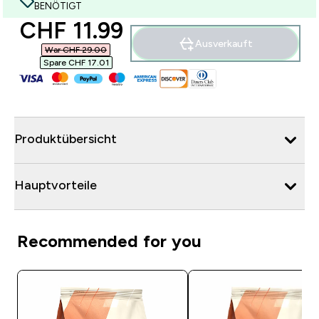
BENÖTIGT
discounted price
CHF 11.99‎
Ausverkauft
War CHF 29.00‎
Spare CHF 17.01‎
Produktübersicht
Hauptvorteile
Recommended for you