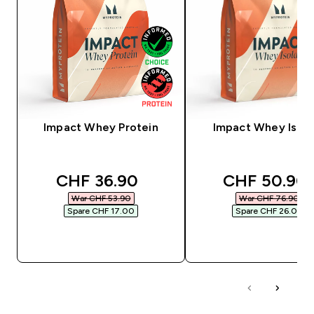
Impact Whey Protein
Impact Whey Isola
discounted price
discounted 
CHF 36.90‎
CHF 50.90‎
War CHF 53.90‎
War CHF 76.90‎
Spare CHF 17.00‎
Spare CHF 26.00‎
SOFORTKAUF
SOFORTKAUF