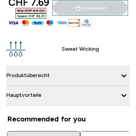
discounted price
CHF 7.69‎
Ausverkauft
War CHF 44.00‎
Spare CHF 36.31‎
Sweat Wicking
Produktübersicht
Hauptvorteile
Recommended for you