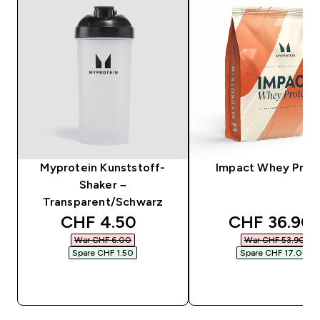
Myprotein Kunststoff-
Impact Whey Prot
Shaker –
Transparent/Schwarz
discounted price
discounted 
CHF 4.50‎
CHF 36.90‎
War CHF 6.00‎
War CHF 53.90‎
Spare CHF 1.50‎
Spare CHF 17.00‎
SOFORTKAUF
SOFORTKAUF