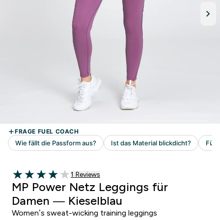
1 customer reviews
1 Reviews
4 out of 5 stars
MP Power Netz Leggings für
Damen — Kieselblau
Women’s sweat-wicking training leggings