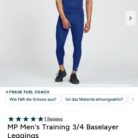
1 customer reviews
1 Reviews
5 out of 5 stars
MP Men's Training 3/4 Baselayer
Leggings