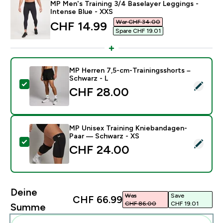
MP Men's Training 3/4 Baselayer Leggings -
Intense Blue - XXS
War CHF 34.00‎
discounted price
CHF 14.99‎
Spare CHF 19.01‎
MP Herren 7,5-cm-Trainingsshorts –
Schwarz - L
Dieses Produkt ausw�hlen - MP Herren 7,5-cm-Traini
CHF 28.00‎
MP Unisex Training Kniebandagen-
Paar — Schwarz - XS
Dieses Produkt ausw�hlen - MP Unisex Training Kni
CHF 24.00‎
Deine
Was
Save
CHF 66.99‎
CHF 86.00‎
CHF 19.01‎
Summe