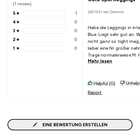
(1 review)
26/11/21 von Dominic
5
★
1
5 stars rating 1 reviews
4
★
0
4 stars rating 0 reviews
Habe die Leggings in int
3
★
0
3 stars rating 0 reviews
Blue. Liegt sehr gut an. W
2
★
0
nicht ganz so tight mag,
2 stars rating 0 reviews
1
★
0
lieber eine Nr größer ne
1 stars rating 0 reviews
Trage normalerweise M. H
Mehr lesen
ist der bund,bei M, scho
straff. Ansonsten bin ich
der Qualität sehr positiv
überrascht. Kann die Le
Unhelp
Helpful (0)
nur empfehlen.
Report
EINE BEWERTUNG ERSTELLEN