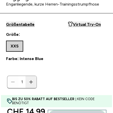
Enganliegende, kurze Herren-Trainingsstrumpfhose
Größentabelle
Virtual Try-On
Größe:
XXS
Farbe: Intense Blue
BIS ZU 50% RABATT AUF BESTSELLER
| KEIN CODE
BENÖTIGT
discounted price
CHF 14.99‎