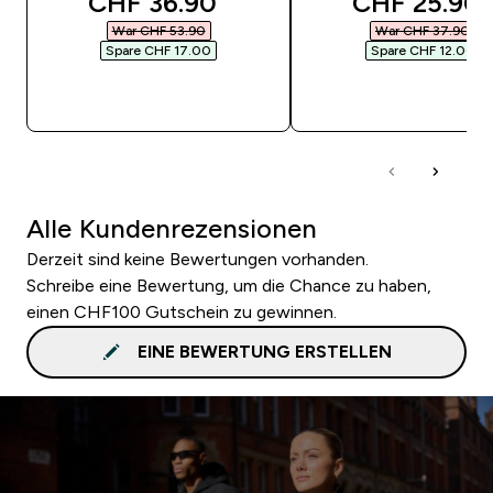
discounted price
discounted 
CHF 36.90‎
CHF 25.90‎
War CHF 53.90‎
War CHF 37.90‎
Spare CHF 17.00‎
Spare CHF 12.00‎
SOFORTKAUF
SOFORTKAUF
Alle Kundenrezensionen
Derzeit sind keine Bewertungen vorhanden.
Schreibe eine Bewertung, um die Chance zu haben,
einen CHF100 Gutschein zu gewinnen.
EINE BEWERTUNG ERSTELLEN