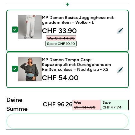
MP Damen Basics Jogginghose mit
geradem Bein – Wolke - L
discounted price
CHF 33.90‎
Dieses Produkt ausw�hlen - MP Damen Basics Joggin
War CHF 44.00‎
Spare CHF 10.10‎
MP Damen Tempo Crop-
Kapuzenpulli mit Durchgehendem
Dieses Produkt ausw�hlen - MP Damen Tempo Crop-K
Reißverschluss – Nachtgrau - XS
CHF 54.00‎
Deine
Was
Save
CHF 96.26‎
CHF 144.00‎
CHF 47.74‎
Summe
Diese zu deiner Routine hinzuf�gen