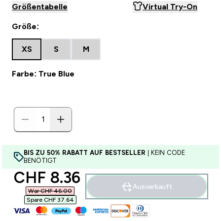
Größentabelle
Virtual Try-On
Größe:
XS
S
M
Farbe: True Blue
BIS ZU 50% RABATT AUF BESTSELLER
| KEIN CODE
BENÖTIGT
discounted price
CHF 8.36‎
Ausverkauft
War CHF 46.00‎
Spare CHF 37.64‎