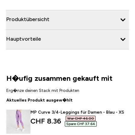
Produktübersicht
Hauptvorteile
H�ufig zusammen gekauft mit
Erg�nze deinen Stack mit Produkten
Aktuelles Produkt ausgew�hlt
MP Curve 3/4-Leggings für Damen - Blau - XS
War CHF 46.00‎
discounted price
CHF 8.36‎
Spare CHF 37.64‎