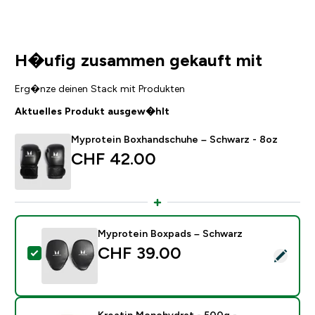
H�ufig zusammen gekauft mit
Erg�nze deinen Stack mit Produkten
Aktuelles Produkt ausgew�hlt
Myprotein Boxhandschuhe – Schwarz - 8oz
CHF 42.00‎
Myprotein Boxpads – Schwarz
CHF 39.00‎
Dieses Produkt ausw�hlen - Myprotein Boxpads – Sc
Kreatin Monohydrat - 500g -