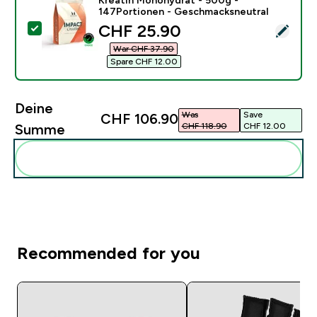
147Portionen - Geschmacksneutral
discounted price
CHF 25.90‎
Dieses Produkt ausw�hlen - Kreatin Monohydrat - 5
War CHF 37.90‎
Spare CHF 12.00‎
Deine
Was
Save
CHF 106.90‎
CHF 118.90‎
CHF 12.00‎
Summe
Diese zu deiner Routine hinzuf�gen
Recommended for you