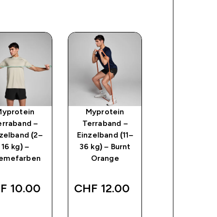
Myprotein
Myprotein
FlavDrops
erraband –
Terraband –
zelband (2–
Einzelband (11–
16 kg) –
36 kg) – Burnt
emefarben
Orange
discounte
CHF 2.90‎
War
Spare
F 10.00‎
CHF 12.00‎
CHF 11.90‎
CHF 9
FORTKAUF
SOFORTKAUF
SOFORTKAU