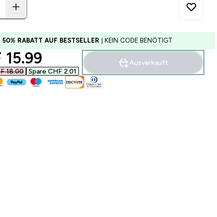
U 50% RABATT AUF BESTSELLER
| KEIN CODE BENÖTIGT
ounted price
15.99‎
Ausverkauft
F 18.00‎
Spare CHF 2.01‎