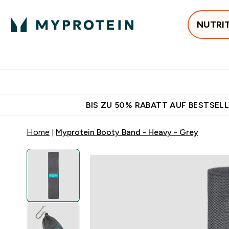
NUTRI
Jetzt im Trend
P
Enter
⌄
Gratis Versan
BIS ZU 50% RABATT AUF BESTSELL
Home
Myprotein Booty Band - Heavy - Grey