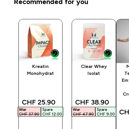
Recommended for you
Kreatin
Clear Whey
-
Monohydrat
Isolat
T
ti
Ein
Cr
discounted price
discounted price
CHF 25.90‎
CHF 38.90‎
War
Spare
War
Spare
‎
CH
CHF 37.90‎
CHF 12.00‎
CHF 47.90‎
CHF 9.00‎
F
SOFORTKAUF
SOFORTKAUF
SO