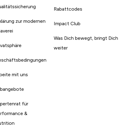
alitätssicherung
Rabattcodes
klärung zur modernen
Impact Club
laverei
Was Dich bewegt, bringt Dich
ivatsphäre
weiter
schäftsbedingungen
beite mit uns
bangebote
pertenrat für
rformance &
trition