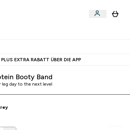
egan
Expertenrat
Enter Food, Bars & Snacks submenu
Enter Vegan submenu
Enter Expertenrat submenu
⌄
⌄
auf dich – bereit?
 PLUS EXTRA RABATT ÜBER DIE APP
tein Booty Band
 leg day to the next level
Grey