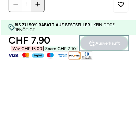
BIS ZU 50% RABATT AUF BESTSELLER
| KEIN CODE
BENÖTIGT
discounted price
CHF 7.90‎
Ausverkauft
War CHF 15.00‎
Spare CHF 7.10‎