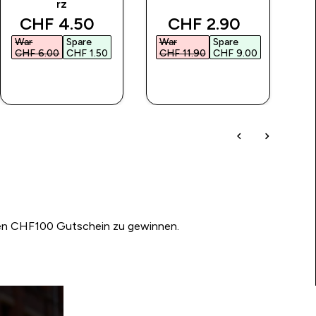
rz
ice
discounted price
discounted price
d
CHF 4.50‎
CHF 2.90‎
War
Spare
War
Spare
Wa
CHF 6.00‎
CHF 1.50‎
CHF 11.90‎
CHF 9.00‎
CH
SOFORTKAUF
SOFORTKAUF
nen CHF100 Gutschein zu gewinnen.