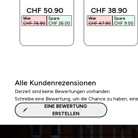
 price
discounted price
discounted pr
CHF 50.90‎
CHF 38.90‎
War
Spare
War
Spare
00‎
CHF 76.90‎
CHF 26.00‎
CHF 47.90‎
CHF 9.00‎
SOFORTKAUF
SOFORTKAUF
Alle Kundenrezensionen
Derzeit sind keine Bewertungen vorhanden.
Schreibe eine Bewertung, um die Chance zu haben, ei
EINE BEWERTUNG
ERSTELLEN