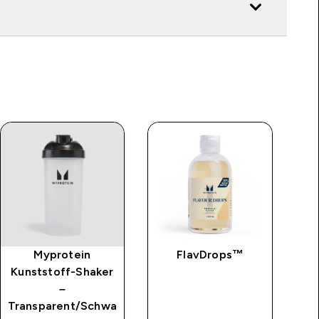
Myprotein
FlavDrops™
Cl
Kunststoff-Shaker
–
Transparent/Schwa