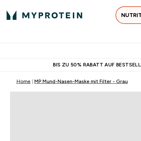
NUTRI
Jetzt im Trend
P
Enter
⌄
Gratis Versan
BIS ZU 50% RABATT AUF BESTSELL
Home
MP Mund-Nasen-Maske mit Filter - Grau