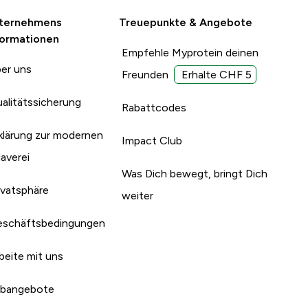
ternehmens
Treuepunkte & Angebote
formationen
Empfehle Myprotein deinen
er uns
Freunden
Erhalte CHF 5
alitätssicherung
Rabattcodes
klärung zur modernen
Impact Club
laverei
Was Dich bewegt, bringt Dich
ivatsphäre
weiter
schäftsbedingungen
beite mit uns
bangebote