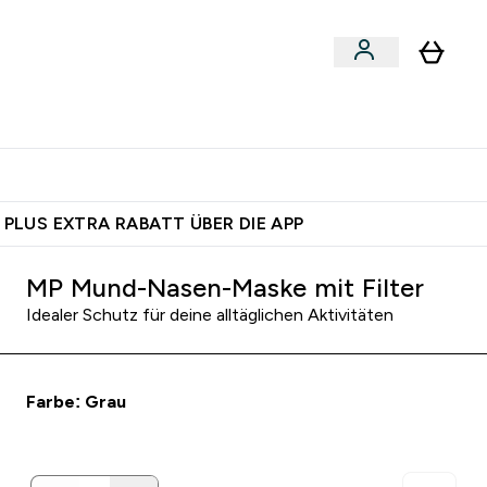
egan
Expertenrat
Enter Food, Bars & Snacks submenu
Enter Vegan submenu
Enter Expertenrat submenu
⌄
⌄
auf dich – bereit?
 PLUS EXTRA RABATT ÜBER DIE APP
MP Mund-Nasen-Maske mit Filter
Idealer Schutz für deine alltäglichen Aktivitäten
Farbe: Grau