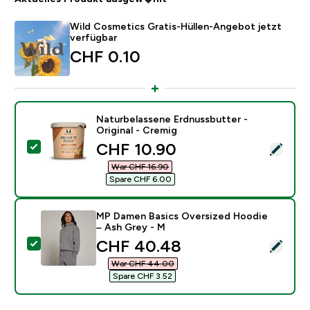
Wild Cosmetics Gratis-Hüllen-Angebot jetzt
verfügbar
CHF 0.10‎
Naturbelassene Erdnussbutter -
Original - Cremig
discounted price
CHF 10.90‎
Dieses Produkt ausw�hlen - Naturbelassene Erdnussbu
War CHF 16.90‎
Spare CHF 6.00‎
MP Damen Basics Oversized Hoodie
– Ash Grey - M
discounted price
CHF 40.48‎
Dieses Produkt ausw�hlen - MP Damen Basics Oversi
War CHF 44.00‎
Spare CHF 3.52‎