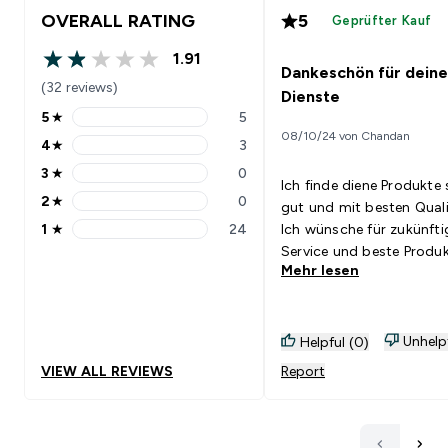
OVERALL RATING
5
Geprüfter Kauf
1.91
1.91 out of 5 stars
Dankeschön für deine
(32 reviews)
Dienste
5
★
5
5 stars rating 5 reviews
08/10/24 von Chandan
4
★
3
4 stars rating 3 reviews
3
★
0
3 stars rating 0 reviews
Ich finde diene Produkte 
2
★
0
gut und mit besten Quali
2 stars rating 0 reviews
1
★
24
Ich wünsche für zukünfti
1 stars rating 24 reviews
Service und beste Produk
Mehr lesen
Unhelp
Helpful (0)
VIEW ALL REVIEWS
Report