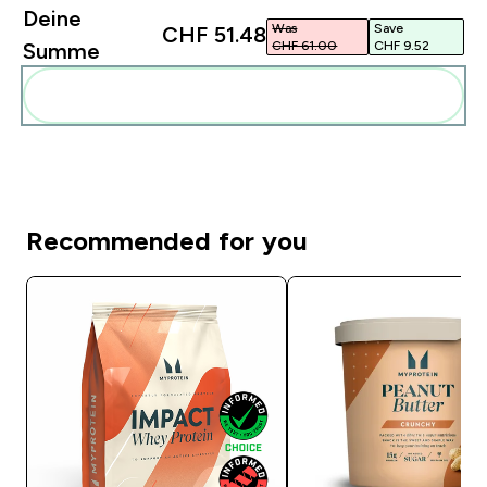
Deine
Was
Save
CHF 51.48‎
CHF 61.00‎
CHF 9.52‎
Summe
Diese zu deiner Routine hinzuf�gen
Recommended for you