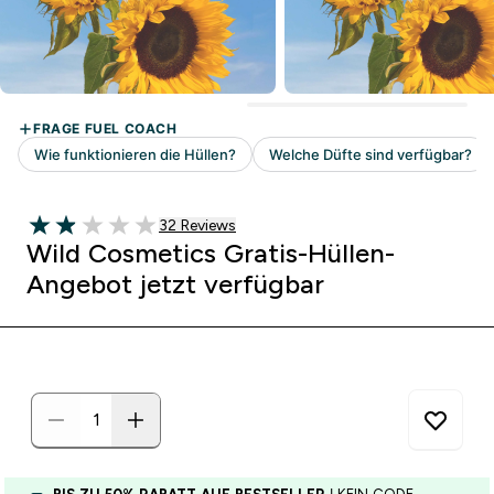
32 customer reviews
32 Reviews
1.91 out of 5 stars
Wild Cosmetics Gratis-Hüllen-
Angebot jetzt verfügbar