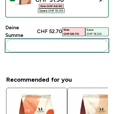
War CHF 46.90‎
Spare CHF 15.00‎
Deine
Was
Save
CHF 52.70‎
CHF 68.70‎
CHF 16.00‎
Summe
Diese zu deiner Routine hinzuf�gen
Recommended for you