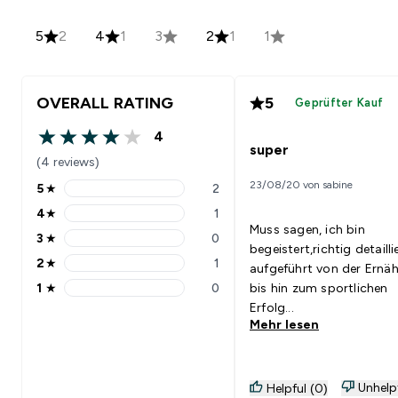
5
2
4
1
3
2
1
1
OVERALL RATING
5
Geprüfter Kauf
4
4 out of 5 stars
super
(4 reviews)
23/08/20 von sabine
5
★
2
5 stars rating 2 reviews
4
★
1
4 stars rating 1 reviews
Muss sagen, ich bin
3
★
0
3 stars rating 0 reviews
begeistert,richtig detailli
2
★
1
aufgeführt von der Ernä
2 stars rating 1 reviews
1
★
0
bis hin zum sportlichen
1 stars rating 0 reviews
Erfolg...
Mehr lesen
Unhelp
Helpful (0)