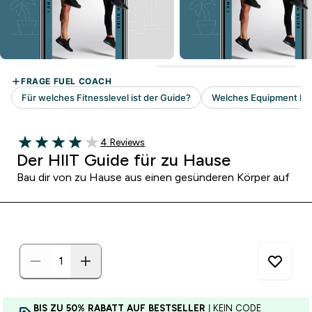
4 customer reviews
4 Reviews
4 out of 5 stars
Der HIIT Guide für zu Hause
Bau dir von zu Hause aus einen gesünderen Körper auf
BIS ZU 50% RABATT AUF BESTSELLER
| KEIN CODE