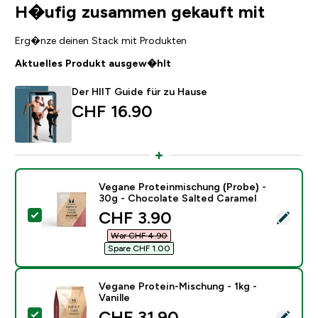
H�ufig zusammen gekauft mit
Erg�nze deinen Stack mit Produkten
Aktuelles Produkt ausgew�hlt
Der HIIT Guide für zu Hause
CHF 16.90‎
Vegane Proteinmischung (Probe) -
30g - Chocolate Salted Caramel
discounted price
CHF 3.90‎
Dieses Produkt ausw�hlen - Vegane Proteinmischung 
War CHF 4.90‎
Spare CHF 1.00‎
Vegane Protein-Mischung - 1kg -
Vanille
discounted price
CHF 31.90‎
Dieses Produkt ausw�hlen - Vegane Protein-Mischung 