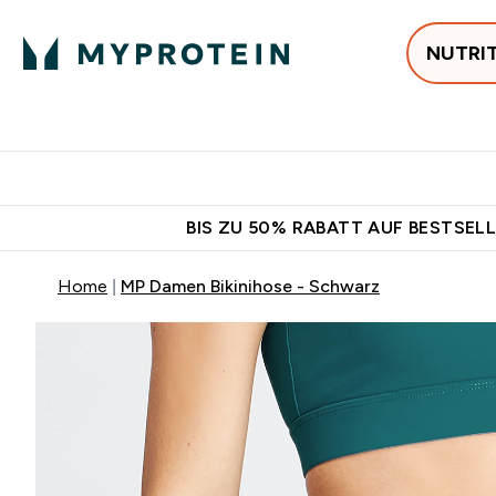
NUTRI
Jetzt im Trend
P
Enter
⌄
Gratis Versan
BIS ZU 50% RABATT AUF BESTSELL
Home
MP Damen Bikinihose - Schwarz