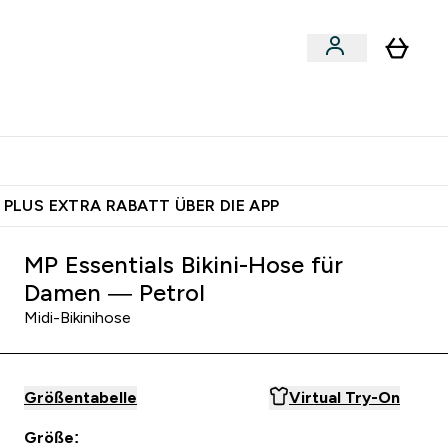
egan
Expertenrat
Enter Food, Bars & Snacks submenu
Enter Vegan submenu
Enter Expertenrat submenu
⌄
⌄
auf dich – bereit?
 PLUS EXTRA RABATT ÜBER DIE APP
MP Essentials Bikini-Hose für
Damen — Petrol
Midi-Bikinihose
Größentabelle
Virtual Try-On
Größe: