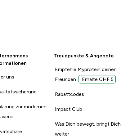
ternehmens
Treuepunkte & Angebote
formationen
Empfehle Myprotein deinen
er uns
Freunden
Erhalte CHF 5
alitätssicherung
Rabattcodes
klärung zur modernen
Impact Club
laverei
Was Dich bewegt, bringt Dich
ivatsphäre
weiter