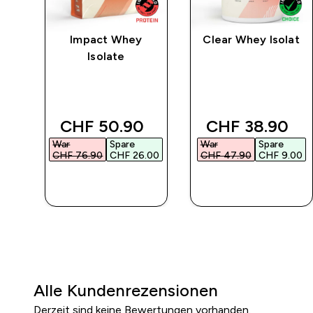
rat
Impact Whey
Clear Whey Isolat
Isolate
 price
discounted price
discounted pr
CHF 50.90‎
CHF 38.90‎
War
Spare
War
Spare
00‎
CHF 76.90‎
CHF 26.00‎
CHF 47.90‎
CHF 9.00‎
SOFORTKAUF
SOFORTKAUF
Alle Kundenrezensionen
Derzeit sind keine Bewertungen vorhanden.