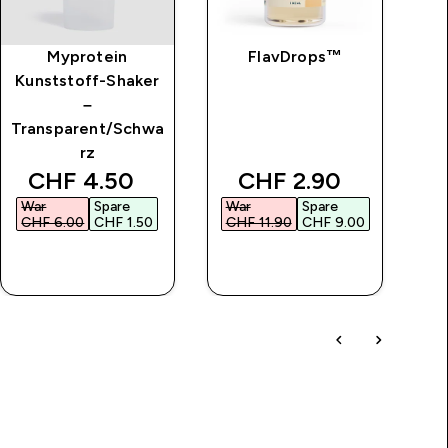
Myprotein
FlavDrops™
Kunststoff-Shaker
–
Transparent/Schwa
rz
ice
discounted price
discounted price
CHF 4.50‎
CHF 2.90‎
War
Spare
War
Spare
W
CHF 6.00‎
CHF 1.50‎
CHF 11.90‎
CHF 9.00‎
CH
SOFORTKAUF
SOFORTKAUF