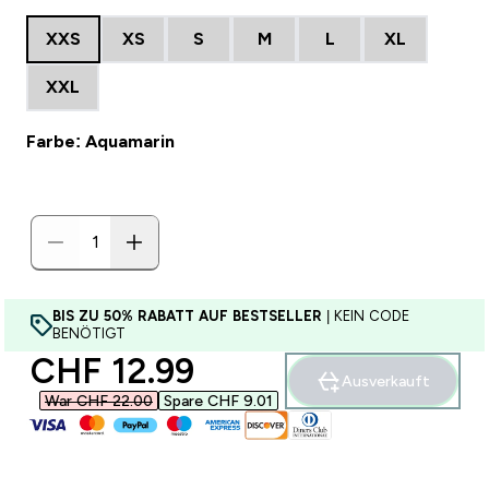
XXS
XS
S
M
L
XL
XXL
Farbe: Aquamarin
BIS ZU 50% RABATT AUF BESTSELLER
| KEIN CODE
BENÖTIGT
discounted price
CHF 12.99‎
Ausverkauft
War CHF 22.00‎
Spare CHF 9.01‎