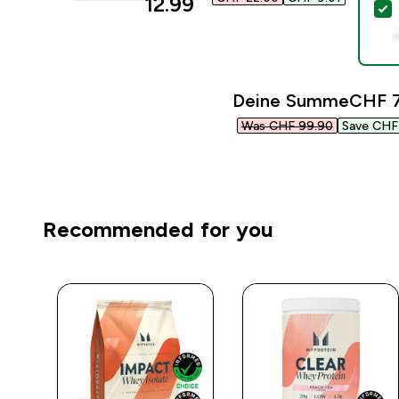
12.99‎
D
Deine Summe
CHF 7
Was CHF 99.90‎
Save CHF 
Recommended for you