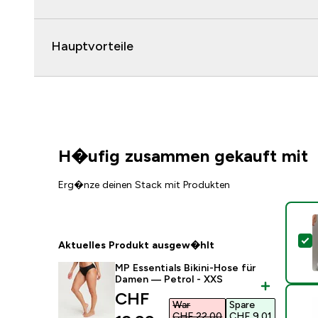
Hauptvorteile
H�ufig zusammen gekauft mit
Erg�nze deinen Stack mit Produkten
D
Aktuelles Produkt ausgew�hlt
MP Essentials Bikini-Hose für
Damen — Petrol - XXS
discounted price
CHF
War
Spare
CHF 22.00‎
CHF 9.01‎