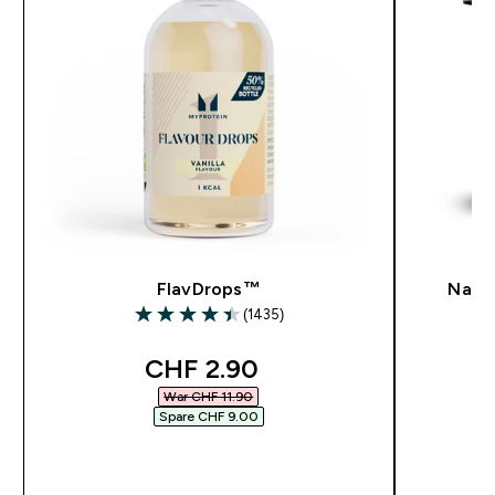
FlavDrops™
Natu
(1435)
4.41 out of 5 stars
discounted price
CHF 2.90‎
War CHF 11.90‎
Spare CHF 9.00‎
SOFORTKAUF