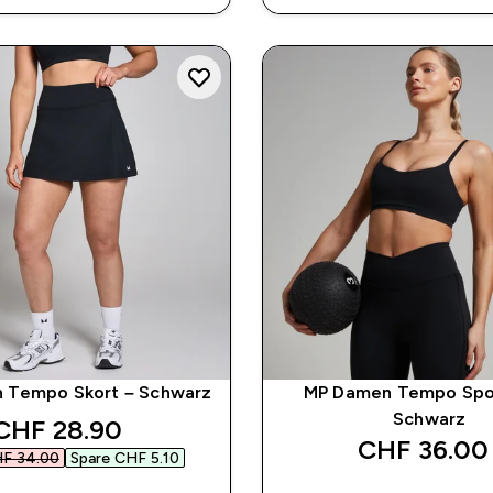
 Tempo Skort – Schwarz
MP Damen Tempo Spo
Schwarz
discounted price
CHF 28.90‎
CHF 36.00‎
F 34.00‎
Spare CHF 5.10‎