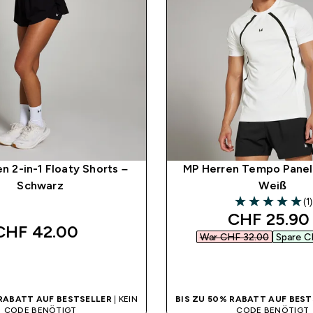
 2-in-1 Floaty Shorts –
MP Herren Tempo Panel 
Schwarz
Weiß
(1)
5 out of 5 stars
discounted
CHF 25.90‎
CHF 42.00‎
War CHF 32.00‎
Spare C
SOFORTKAUF
SOFORTKAUF
 RABATT AUF BESTSELLER
| KEIN
BIS ZU 50% RABATT AUF BEST
CODE BENÖTIGT
CODE BENÖTIGT