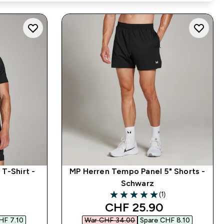
T-Shirt -
MP Herren Tempo Panel 5" Shorts -
Schwarz
(1)
5 out of 5 stars
 price
discounted price
CHF 25.90‎
HF 7.10‎
War CHF 34.00‎
Spare CHF 8.10‎