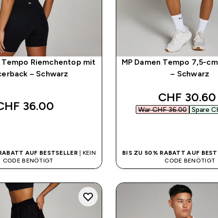
 Tempo Riemchentop mit
MP Damen Tempo 7,5-cm
cerback – Schwarz
– Schwarz
discounted
CHF 30.60‎
CHF 36.00‎
War CHF 36.00‎
Spare C
SOFORTKAUF
SOFORTKAUF
 RABATT AUF BESTSELLER
| KEIN
BIS ZU 50% RABATT AUF BEST
CODE BENÖTIGT
CODE BENÖTIGT