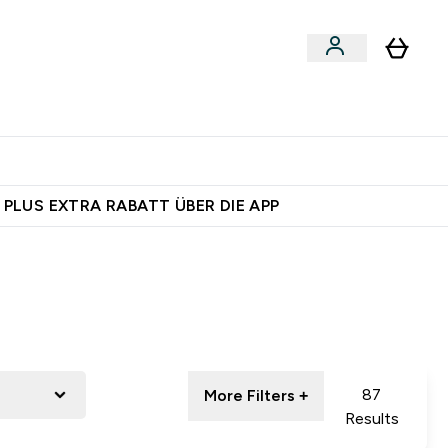
 nach Aktivität
bmenu
essories submenu
Enter Shoppe nach Aktivität submenu
⌄
auf dich – bereit?
 PLUS EXTRA RABATT ÜBER DIE APP
87
More Filters +
Results