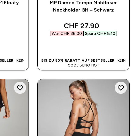
1 Floaty
MP Damen Tempo Nahtloser
Neckholder-BH – Schwarz
discounted price
CHF 27.90‎
War CHF 36.00‎
Spare CHF 8.10‎
SOFORTKAUF
SELLER
| KEIN
BIS ZU 50% RABATT AUF BESTSELLER
| KEIN
CODE BENÖTIGT