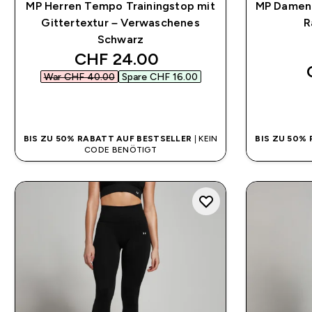
MP Herren Tempo Trainingstop mit
MP Damen
Gittertextur – Verwaschenes
R
Schwarz
discounted price
CHF 24.00‎
War CHF 40.00‎
Spare CHF 16.00‎
SOFORTKAUF
BIS ZU 50% RABATT AUF BESTSELLER
| KEIN
BIS ZU 50%
CODE BENÖTIGT