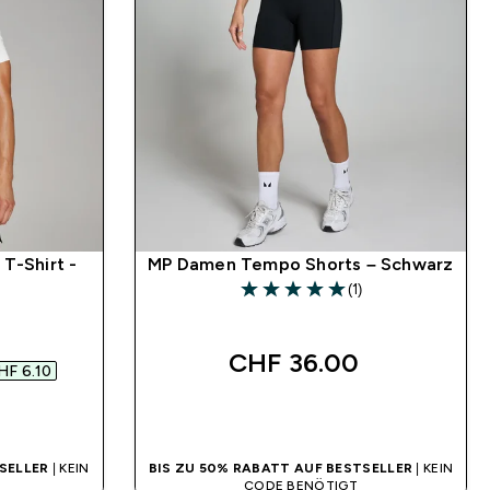
T-Shirt -
MP Damen Tempo Shorts – Schwarz
(1)
5 out of 5 stars
 price
CHF 36.00‎
HF 6.10‎
SOFORTKAUF
SELLER
| KEIN
BIS ZU 50% RABATT AUF BESTSELLER
| KEIN
CODE BENÖTIGT