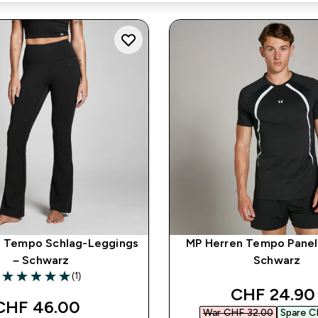
 Tempo Schlag-Leggings
MP Herren Tempo Panel 
– Schwarz
Schwarz
(1)
5 out of 5 stars
discounted
CHF 24.90‎
CHF 46.00‎
War CHF 32.00‎
Spare C