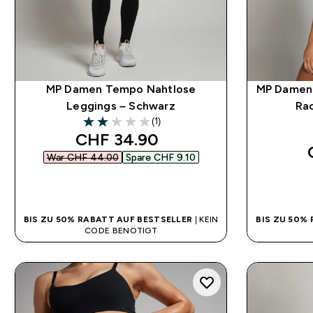
MP Damen Tempo Nahtlose
MP Damen
Leggings – Schwarz
Ra
(1)
2 out of 5 stars
discounted price
CHF 34.90‎
War CHF 44.00‎
Spare CHF 9.10‎
SOFORTKAUF
BIS ZU 50% RABATT AUF BESTSELLER
| KEIN
BIS ZU 50%
CODE BENÖTIGT