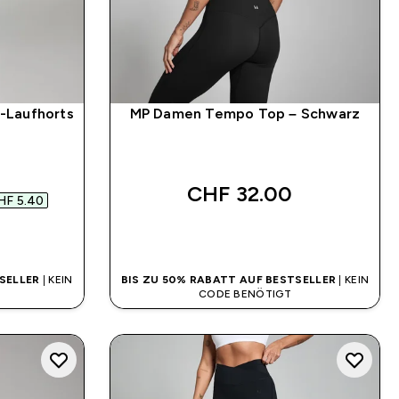
-Laufhorts
MP Damen Tempo Top – Schwarz
 price
CHF 32.00‎
HF 5.40‎
SOFORTKAUF
SELLER
| KEIN
BIS ZU 50% RABATT AUF BESTSELLER
| KEIN
CODE BENÖTIGT