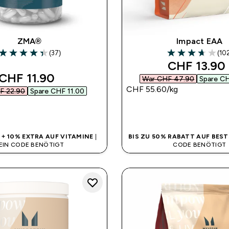
ZMA®
Impact EAA
(37)
(10
4.35 out of 5 stars
3.71 out of 5 sta
discounted
CHF 13.90‎
discounted price
CHF 11.90‎
War CHF 47.90‎
Spare CH
CHF 55.60‎/kg
 22.90‎
Spare CHF 11.00‎
SOFORTKAUF
SOFORTKAUF
% + 10% EXTRA AUF VITAMINE
|
BIS ZU 50% RABATT AUF BEST
EIN CODE BENÖTIGT
CODE BENÖTIGT