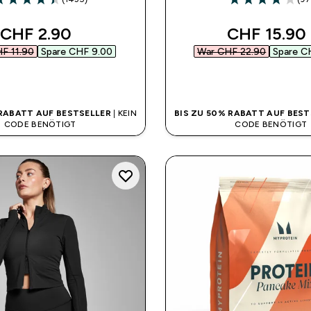
.41 out of 5 stars
3.85 out of 5 st
discounted price
discounted
CHF 2.90‎
CHF 15.90‎
F 11.90‎
Spare CHF 9.00‎
War CHF 22.90‎
Spare C
SOFORTKAUF
SOFORTKAUF
 RABATT AUF BESTSELLER
| KEIN
BIS ZU 50% RABATT AUF BEST
CODE BENÖTIGT
CODE BENÖTIGT