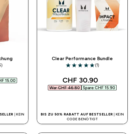
chung
Clear Performance Bundle
5)
(1)
5 out of 5 stars
 price
discounted price
CHF 30.90‎
F 15.00‎
War CHF 46.80‎
Spare CHF 15.90‎
SOFORTKAUF
SELLER
| KEIN
BIS ZU 50% RABATT AUF BESTSELLER
| KEIN
CODE BENÖTIGT