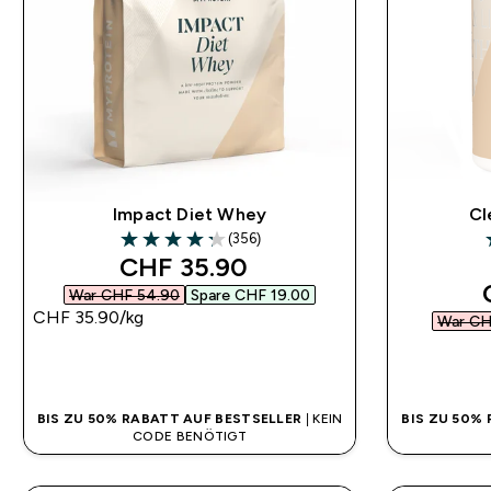
Impact Diet Whey
Cl
(356)
4.26 out of 5 stars
3
discounted price
CHF 35.90‎
War CHF 54.90‎
Spare CHF 19.00‎
CHF 35.90‎/kg
War CH
SOFORTKAUF
BIS ZU 50% RABATT AUF BESTSELLER
| KEIN
BIS ZU 50%
CODE BENÖTIGT