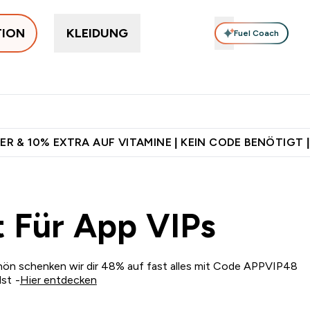
TION
KLEIDUNG
Fuel Coach
rotein
Supplemente
Vitamine
Food, Bars & Snacks
V
 Jetzt im Trend submenu
Enter Protein submenu
Enter Supplemente submenu
Enter Vitamine submenu
⌄
⌄
⌄
⌄
d ab CHF 90
Für App-Neukunden: Gratis Versand
CHF 5 warten 
ER & 10% EXTRA AUF VITAMINE | KEIN CODE BENÖTIGT |
t Für App VIPs
chön schenken wir dir 48% auf fast alles mit Code APPVIP48
st -
Hier entdecken