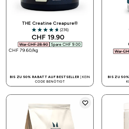
THE Creatine Creapure®
(236)
4.69 out of 5 stars
discounted price
CHF 19.90‎
War CHF 28.90‎
Spare CHF 9.00‎
CHF 79.60‎/kg
War CHF
SOFORTKAUF
BIS ZU 50% RABATT AUF BESTSELLER
| KEIN
BIS ZU 50
CODE BENÖTIGT
K