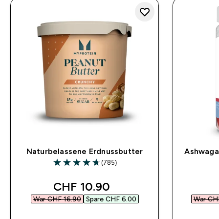
Naturbelassene Erdnussbutter
Ashwaga
(785)
4.66 out of 5 stars
discounted price
CHF 10.90‎
War CHF 16.90‎
Spare CHF 6.00‎
War CHF
SOFORTKAUF