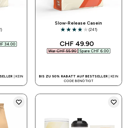
Slow-Release Casein
2)
(241)
rs
4.05 out of 5 stars
 price
discounted price
CHF 49.90‎
F 34.00‎
War CHF 55.90‎
Spare CHF 6.00‎
SOFORTKAUF
SELLER
| KEIN
BIS ZU 50% RABATT AUF BESTSELLER
| KEIN
CODE BENÖTIGT