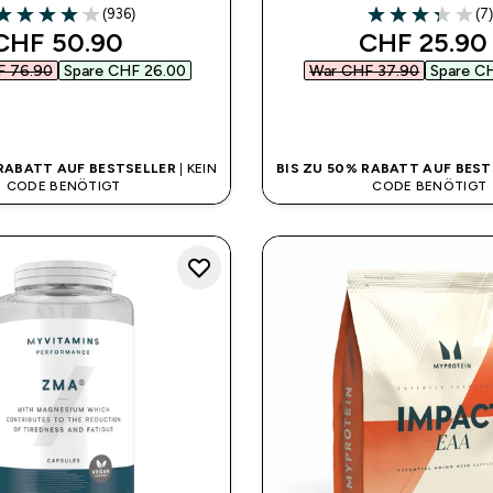
(936)
(7
.07 out of 5 stars
3.29 out of 5 st
discounted price
discounted
CHF 50.90‎
CHF 25.90‎
 76.90‎
Spare CHF 26.00‎
War CHF 37.90‎
Spare CH
SOFORTKAUF
SOFORTKAUF
 RABATT AUF BESTSELLER
| KEIN
BIS ZU 50% RABATT AUF BEST
CODE BENÖTIGT
CODE BENÖTIGT