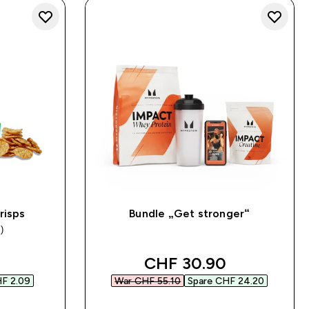
risps
Bundle „Get stronger“
)
 price
discounted price
CHF 30.90‎
F 2.09‎
War CHF 55.10‎
Spare CHF 24.20‎
SOFORTKAUF