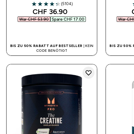
(5104)
4.31 out of 5 stars
4
discounted price
CHF 36.90‎
War CHF 53.90‎
Spare CHF 17.00‎
War CHF
SOFORTKAUF
BIS ZU 50% RABATT AUF BESTSELLER
| KEIN
BIS ZU 50%
CODE BENÖTIGT