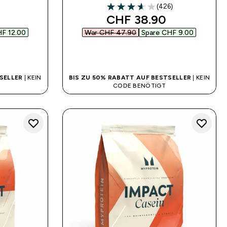
)
(426)
ars
3.65 out of 5 stars
 price
discounted price
CHF 38.90‎
F 12.00‎
War CHF 47.90‎
Spare CHF 9.00‎
SOFORTKAUF
SELLER
| KEIN
BIS ZU 50% RABATT AUF BESTSELLER
| KEIN
CODE BENÖTIGT