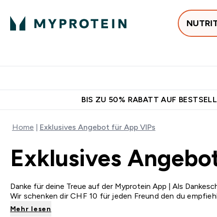
NUTRI
Jetzt im Trend
P
Enter
⌄
Gratis Versan
BIS ZU 50% RABATT AUF BESTSELL
Home
Exklusives Angebot für App VIPs
Exklusives Angebo
Danke für deine Treue auf der Myprotein App | Als Dankes
Wir schenken dir CHF 10 für jeden Freund den du empfiehl
Mehr lesen