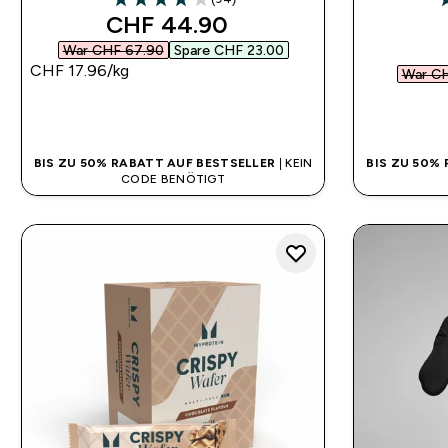
4.14 out of 5 stars
4
discounted price
CHF 44.90‎
War CHF 67.90‎
Spare CHF 23.00‎
CHF 17.96‎/kg
War CH
SOFORTKAUF
BIS ZU 50% RABATT AUF BESTSELLER
| KEIN
BIS ZU 50%
CODE BENÖTIGT