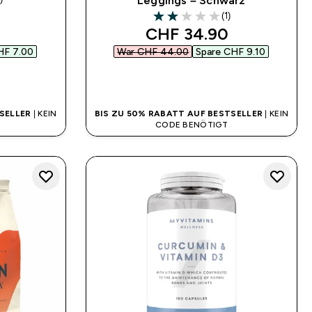
Leggings – Schwarz
ars
(1)
2 out of 5 stars
 price
discounted price
CHF 34.90‎
HF 7.00‎
War CHF 44.00‎
Spare CHF 9.10‎
SOFORTKAUF
SELLER
| KEIN
BIS ZU 50% RABATT AUF BESTSELLER
| KEIN
CODE BENÖTIGT