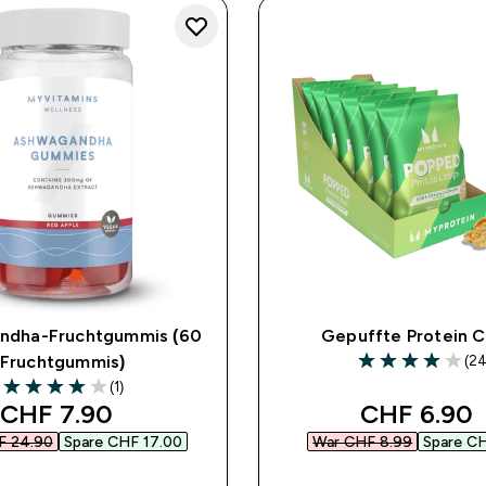
ndha-Fruchtgummis (60
Gepuffte Protein C
(24
Fruchtgummis)
4 out of 5 stars
(1)
4 out of 5 stars
discounted price
discounted
CHF 7.90‎
CHF 6.90‎
 24.90‎
Spare CHF 17.00‎
War CHF 8.99‎
Spare CH
SOFORTKAUF
SOFORTKAUF