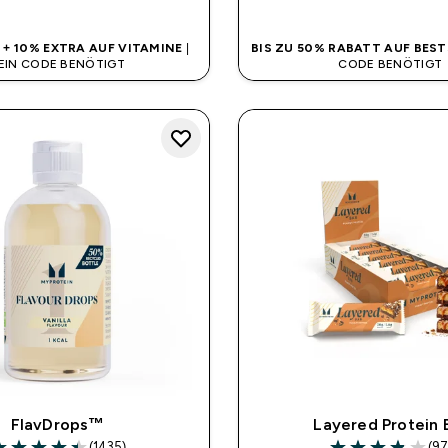
% + 10% EXTRA AUF VITAMINE
|
BIS ZU 50% RABATT AUF BEST
EIN CODE BENÖTIGT
CODE BENÖTIGT
FlavDrops™
Layered Protein 
(1435)
(97