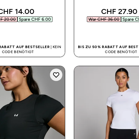
discounted price
discounted
CHF 14.00‎
CHF 27.90‎
F 20.00‎
Spare CHF 6.00‎
War CHF 36.00‎
Spare C
SOFORTKAUF
SOFORTKAUF
 RABATT AUF BESTSELLER
| KEIN
BIS ZU 50% RABATT AUF BEST
CODE BENÖTIGT
CODE BENÖTIGT