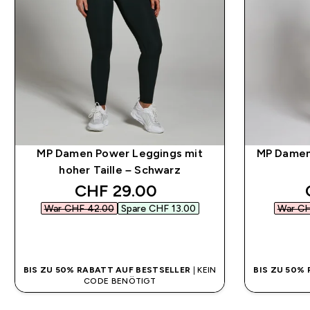
MP Damen Power Leggings mit
MP Damen
hoher Taille – Schwarz
discounted price
CHF 29.00‎
War CHF 42.00‎
Spare CHF 13.00‎
War CH
SOFORTKAUF
BIS ZU 50% RABATT AUF BESTSELLER
| KEIN
BIS ZU 50%
CODE BENÖTIGT