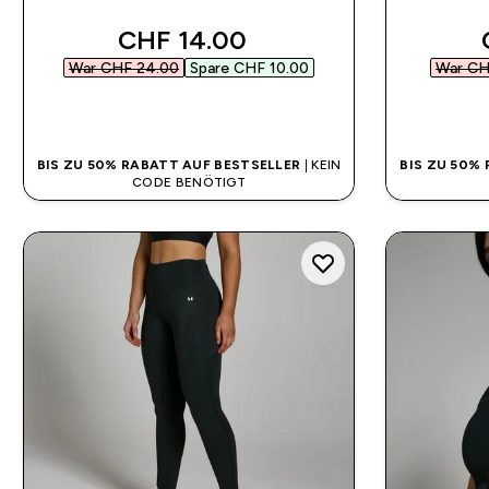
discounted price
CHF 14.00‎
War CHF 24.00‎
Spare CHF 10.00‎
War CH
SOFORTKAUF
BIS ZU 50% RABATT AUF BESTSELLER
| KEIN
BIS ZU 50%
CODE BENÖTIGT