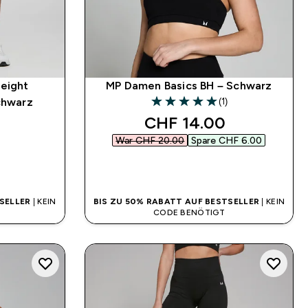
weight
MP Damen Basics BH – Schwarz
(1)
chwarz
5 out of 5 stars
discounted price
CHF 14.00‎
War CHF 20.00‎
Spare CHF 6.00‎
SOFORTKAUF
SELLER
| KEIN
BIS ZU 50% RABATT AUF BESTSELLER
| KEIN
CODE BENÖTIGT