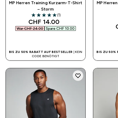
MP Herren Training Kurzarm-T-Shirt
MP Herren
– Storm
(1)
5 out of 5 stars
discounted price
CHF 14.00‎
War CHF 24.00‎
Spare CHF 10.00‎
SOFORTKAUF
BIS ZU 50% RABATT AUF BESTSELLER
| KEIN
BIS ZU 50%
CODE BENÖTIGT