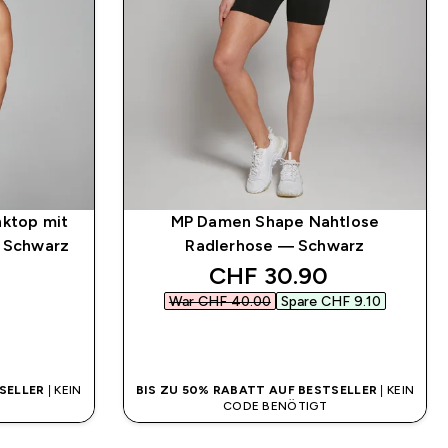
nktop mit
MP Damen Shape Nahtlose
– Schwarz
Radlerhose — Schwarz
discounted price
CHF 30.90‎
War CHF 40.00‎
Spare CHF 9.10‎
SOFORTKAUF
SELLER
| KEIN
BIS ZU 50% RABATT AUF BESTSELLER
| KEIN
CODE BENÖTIGT