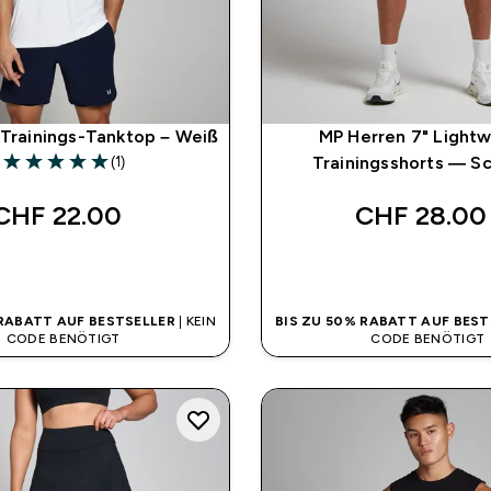
Trainings-Tanktop – Weiß
MP Herren 7" Light
(1)
Trainingsshorts — S
5 out of 5 stars
CHF 22.00‎
CHF 28.00‎
SOFORTKAUF
SOFORTKAUF
 RABATT AUF BESTSELLER
| KEIN
BIS ZU 50% RABATT AUF BEST
CODE BENÖTIGT
CODE BENÖTIGT