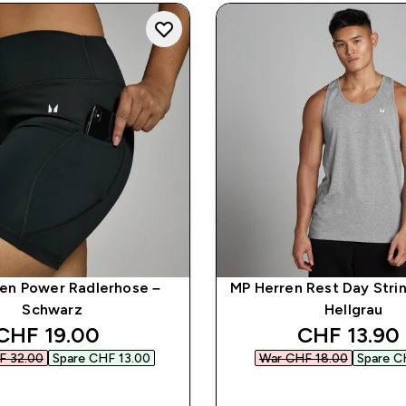
en Power Radlerhose –
MP Herren Rest Day Stri
Schwarz
Hellgrau
discounted price
discounted
CHF 19.00‎
CHF 13.90‎
 32.00‎
Spare CHF 13.00‎
War CHF 18.00‎
Spare CH
SOFORTKAUF
SOFORTKAUF