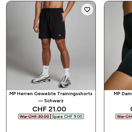
MP Herren Gewebte Trainingsshorts
MP Dam
— Schwarz
discounted price
CHF 21.00‎
War CHF 30.00‎
Spare CHF 9.00‎
War CHF
SOFORTKAUF