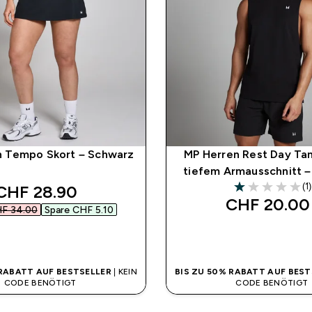
 Tempo Skort – Schwarz
MP Herren Rest Day Ta
tiefem Armausschnitt 
(1)
discounted price
CHF 28.90‎
1 out of 5 stars
CHF 20.00‎
F 34.00‎
Spare CHF 5.10‎
SOFORTKAUF
SOFORTKAUF
 RABATT AUF BESTSELLER
| KEIN
BIS ZU 50% RABATT AUF BEST
CODE BENÖTIGT
CODE BENÖTIGT