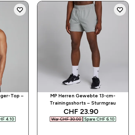
nger-Top –
MP Herren Gewebte 13-cm-
Trainingsshorts – Sturmgrau
 price
discounted price
CHF 23.90‎
F 4.10‎
War CHF 30.00‎
Spare CHF 6.10‎
SOFORTKAUF