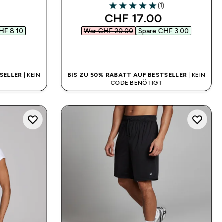
(1)
5 out of 5 stars
 price
discounted price
CHF 17.00‎
HF 8.10‎
War CHF 20.00‎
Spare CHF 3.00‎
SOFORTKAUF
SELLER
| KEIN
BIS ZU 50% RABATT AUF BESTSELLER
| KEIN
CODE BENÖTIGT