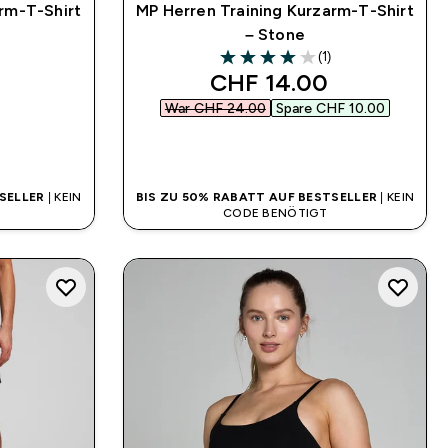
rm-T-Shirt
MP Herren Training Kurzarm-T-Shirt
– Stone
(1)
4 out of 5 stars
discounted price
CHF 14.00‎
War CHF 24.00‎
Spare CHF 10.00‎
SOFORTKAUF
SELLER
| KEIN
BIS ZU 50% RABATT AUF BESTSELLER
| KEIN
CODE BENÖTIGT