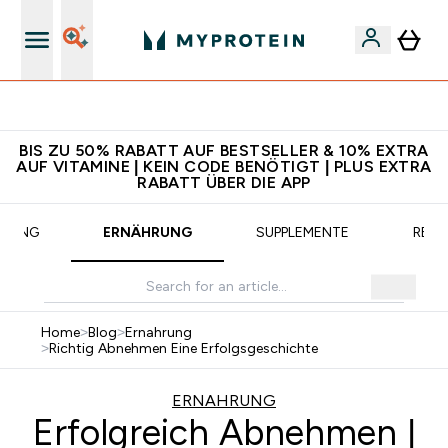
CHF 5 warten auf dich – bereit?
BIS ZU 50% RABATT AUF BESTSELLER & 10% EXTRA
AUF VITAMINE | KEIN CODE BENÖTIGT | PLUS EXTRA
RABATT ÜBER DIE APP
AINING
ERNÄHRUNG
SUPPLEMENTE
REZE
Home
>
Blog
>
Ernahrung
>
Richtig Abnehmen Eine Erfolgsgeschichte
ERNAHRUNG
Erfolgreich Abnehmen |