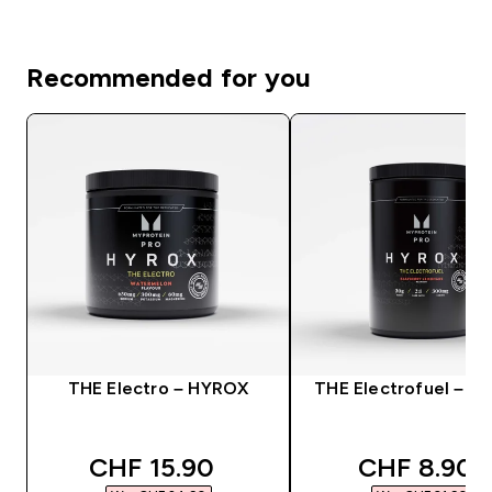
Recommended for you
THE Electro – HYROX
THE Electrofuel – H
discounted price
discounted
CHF 15.90‎
CHF 8.90‎