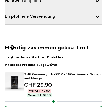
Nährwertangaben
Empfohlene Verwendung
H�ufig zusammen gekauft mit
Erg�nze deinen Stack mit Produkten
Aktuelles Produkt ausgew�hlt
THE Recovery – HYROX - 16Portionen - Orange
and Mango
discounted price
CHF 29.90‎
War CHF 45.90‎
Spare CHF 16.00‎