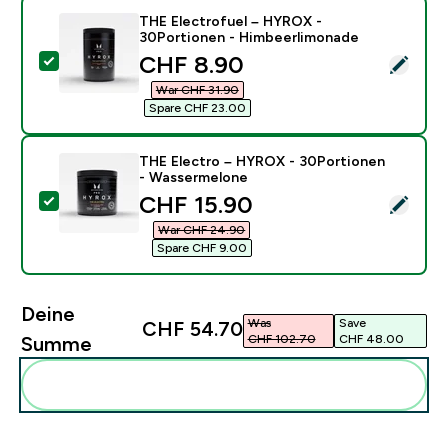
THE Electrofuel – HYROX -
30Portionen - Himbeerlimonade
discounted price
CHF 8.90‎
Dieses Produkt ausw�hlen - THE Electrofuel – HYRO
War CHF 31.90‎
Spare CHF 23.00‎
THE Electro – HYROX - 30Portionen
- Wassermelone
discounted price
CHF 15.90‎
Dieses Produkt ausw�hlen - THE Electro – HYROX -
War CHF 24.90‎
Spare CHF 9.00‎
Deine
Was
Save
CHF 54.70‎
CHF 102.70‎
CHF 48.00‎
Summe
Diese zu deiner Routine hinzuf�gen