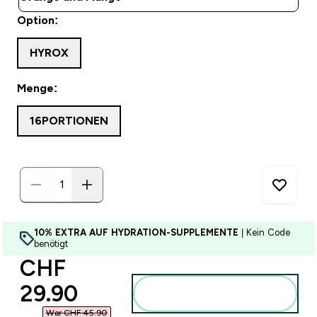
Option:
HYROX
Menge:
16PORTIONEN
10% EXTRA AUF HYDRATION-SUPPLEMENTE
| Kein Code
benötigt
discounted price
CHF
29.90‎
Zum Warenkorb
hinzufügen
War CHF 45.90‎