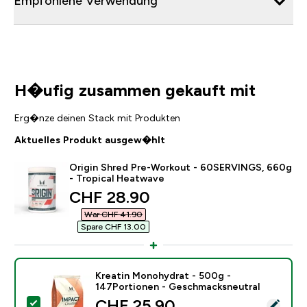
Empfohlene Verwendung
H�ufig zusammen gekauft mit
Erg�nze deinen Stack mit Produkten
Aktuelles Produkt ausgew�hlt
Origin Shred Pre-Workout - 60SERVINGS, 660g
- Tropical Heatwave
discounted price
CHF 28.90‎
War CHF 41.90‎
Spare CHF 13.00‎
Kreatin Monohydrat - 500g -
147Portionen - Geschmacksneutral
discounted price
CHF 25.90‎
Dieses Produkt ausw�hlen - Kreatin Monohydrat - 5