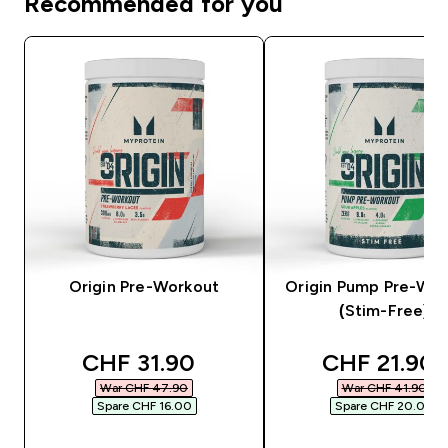
Recommended for you
Origin Pre-Workout
Origin Pump Pre-Wo
(Stim-Free)
discounted price
discounted 
CHF 31.90‎
CHF 21.90‎
War CHF 47.90‎
War CHF 41.90‎
Spare CHF 16.00‎
Spare CHF 20.00‎
SOFORTKAUF
SOFORTKAUF