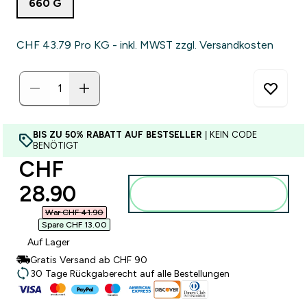
660 G
CHF 43.79‎ Pro KG - inkl. MWST zzgl. Versandkosten
BIS ZU 50% RABATT AUF BESTSELLER
| KEIN CODE
BENÖTIGT
discounted price
CHF
28.90‎
Zum Warenkorb
hinzufügen
War CHF 41.90‎
Spare CHF 13.00‎
Auf Lager
Gratis Versand ab CHF 90
30 Tage Rückgaberecht auf alle Bestellungen