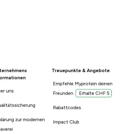
wäre
ausgehärtet,
leider ein
chade, habe
bestellt.
okomantel an
ie Füllung
ternehmens
Treuepunkte & Angebote
formationen
Empfehle Myprotein deinen
er uns
Freunden
Erhalte CHF 5
alitätssicherung
Rabattcodes
klärung zur modernen
Impact Club
laverei