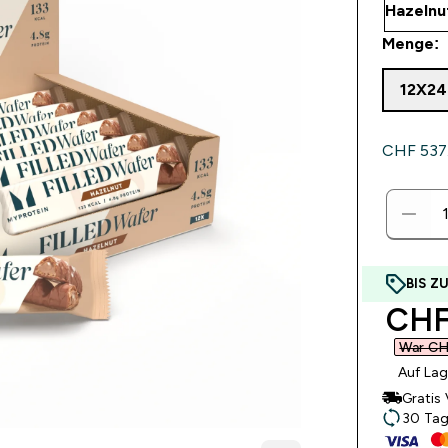
Menge:
12X2
CHF 537.
BIS Z
disc
CHF 
War CH
Auf Lag
Gratis
30 Tag