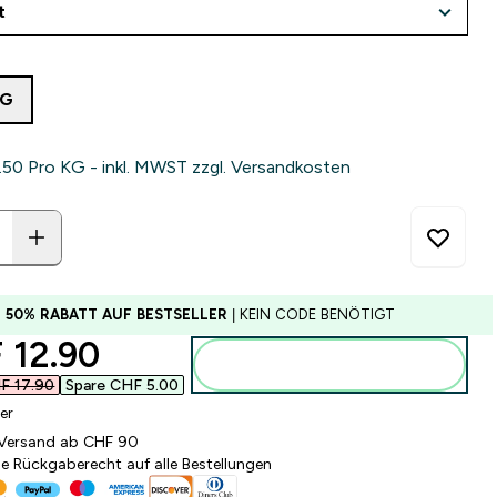
4G
50‎ Pro KG - inkl. MWST zzgl. Versandkosten
U 50% RABATT AUF BESTSELLER
| KEIN CODE BENÖTIGT
ounted price
12.90‎
Zum Warenkorb hinzufügen
F 17.90‎
Spare CHF 5.00‎
er
 Versand ab CHF 90
e Rückgaberecht auf alle Bestellungen