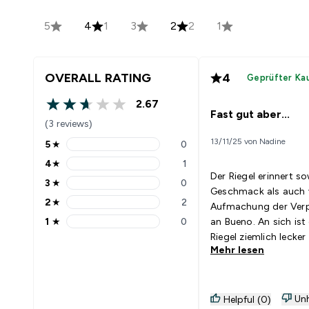
5
4
1
3
2
2
1
OVERALL RATING
4
Geprüfter Ka
2.67
2.67 out of 5 stars
Fast gut aber...
(3 reviews)
13/11/25 von Nadine
5
★
0
5 stars rating 0 reviews
4
★
1
4 stars rating 1 reviews
Der Riegel erinnert 
3
★
0
3 stars rating 0 reviews
Geschmack als auch 
2
★
2
Aufmachung der Ver
2 stars rating 2 reviews
1
★
0
an Bueno. An sich ist
1 stars rating 0 reviews
Riegel ziemlich lecker
Mehr lesen
Nährwerte sind ok. Al
ist die Füllung sehr t
und nicht so cremig, 
Abbildung einem we
Unh
Helpful (0)