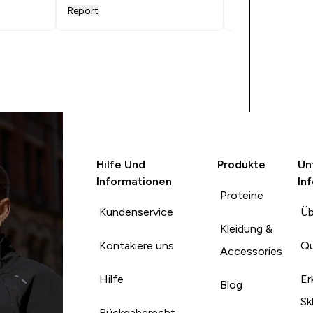
 netter,
und die Füllung 
Report
Report
getrocknet und 
ür den
aber es ist wohl 
ung :)
neues Rezept. S
ich immer gerne 
Waffel und Sch
sich ist lecker, d
NICHT MEHR.
Hilfe Und
Produkte
Un
Informationen
In
Proteine
Kundenservice
Üb
Kleidung &
Kontakiere uns
Qu
Accessories
Hilfe
Er
Blog
Sk
Rückgaberecht