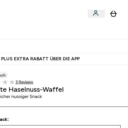
egan
Expertenrat
Enter Food, Bars & Snacks submenu
Enter Vegan submenu
Enter Expertenrat submenu
⌄
⌄
auf dich – bereit?
 PLUS EXTRA RABATT ÜBER DIE APP
sch
3 customer reviews
3 Reviews
of 5 stars
lte Haselnuss-Waffel
eicher nussiger Snack
ack: