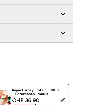
Impact Whey Protein - 900G
- 30Portionen - Vanille
discounted price
CHF 36.90‎
ses Produkt ausw�hlen - Impact Whey Protein - 900G - 30Port