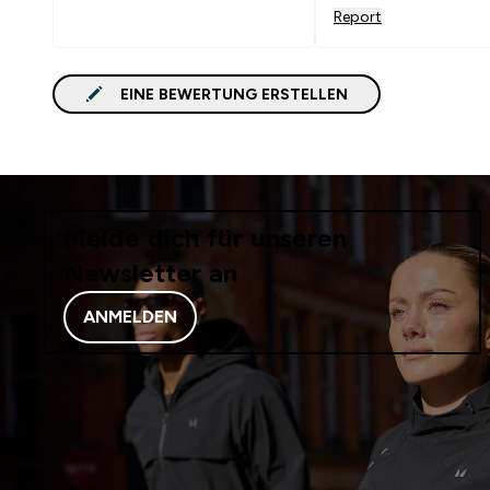
möchte. Trotzdem ein
Report
süßer Snack für
Zwischendurch und f
Preis absolut in Ordn
EINE BEWERTUNG ERSTELLEN
Melde dich für unseren
Newsletter an
ANMELDEN