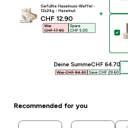
Gefüllte Haselnuss-Waffel -
12x24g - Hazelnut
discounted price
CHF 12.90‎
War
Spare
CHF 17.90‎
CHF 5.00‎
Die
Deine Summe
CHF 64.70‎
Was CHF 94.30‎
Save CHF 29.60‎
Recommended for you