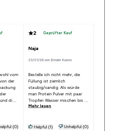
2
2
uf
Geprüfter Kauf
Geprüfte
Neue Rezeptur
Naja
als enttäusch
23/01/26 von Binder Kueno
21/01/26 von Simon
sowohl vom
Bestelle ich nicht mehr, die
Früher war die F
von der
Füllung ist ziemlich
und genießbar, 
packung
staubig/sandig. Als würde
sehr lecker, es g
 der
man Protein Pulver mit paar
Kinder Bueno. Di
 und die
Tropfen Wasser mischen bis es
Rezeptur macht
Mehr lesen
lerdings
matschig wird und das wird
Mehr lesen
unbrauchbar, es 
rocken
als cremige Füllung beworben.
die Waffel mit St
wie die
keine Creme meh
iß machen
elpful (0)
Unhelpful (0)
Helpful (1)
Helpful (2)
es wäre ein Prod