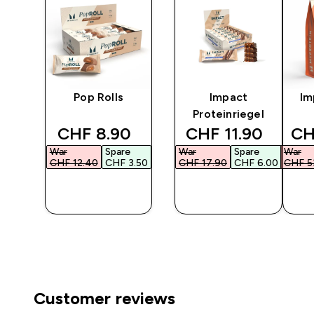
ein
Pop Rolls
Impact
Im
Proteinriegel
d price
discounted price
discounted pric
di
‎
CHF 8.90‎
CHF 11.90‎
CH
War
Spare
War
Spare
War
.00‎
CHF 12.40‎
CHF 3.50‎
CHF 17.90‎
CHF 6.00‎
CHF 53
F
SOFORTKAUF
SOFORTKAUF
SO
Customer reviews