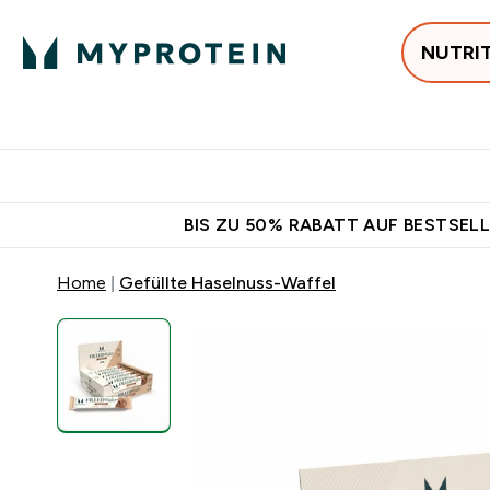
NUTRI
Jetzt im Trend
P
Enter
⌄
Gratis Versan
BIS ZU 50% RABATT AUF BESTSELL
Home
Gefüllte Haselnuss-Waffel