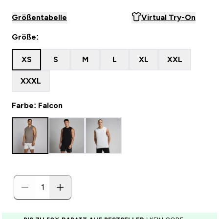
Größentabelle
Virtual Try-On
Größe:
XS
S
M
L
XL
XXL
XXXL
Farbe: Falcon