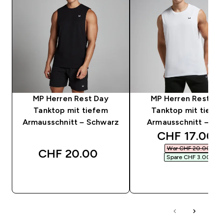
MP Herren Rest Day
MP Herren Rest D
Tanktop mit tiefem
Tanktop mit tief
Armausschnitt – Schwarz
Armausschnitt – W
discounted 
CHF 17.00‎
War CHF 20.00‎
CHF 20.00‎
Spare CHF 3.00‎
SOFORTKAUF
SOFORTKAUF