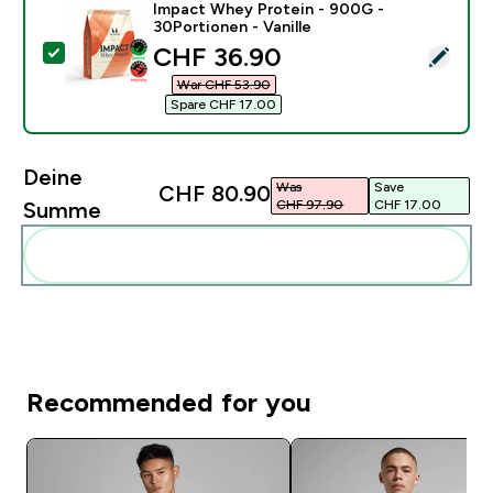
Impact Whey Protein - 900G -
30Portionen - Vanille
discounted price
CHF 36.90‎
Dieses Produkt ausw�hlen - Impact Whey Protein - 90
War CHF 53.90‎
Spare CHF 17.00‎
Deine
Was
Save
CHF 80.90‎
CHF 97.90‎
CHF 17.00‎
Summe
Diese zu deiner Routine hinzuf�gen
Recommended for you