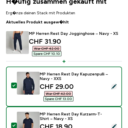
H�ufig zusammen gekauft mit
Erg�nze deinen Stack mit Produkten
Aktuelles Produkt ausgew�hlt
MP Herren Rest Day Jogginghose – Navy - XS
discounted price
CHF 31.90‎
War CHF 42.00‎
Spare CHF 10.10‎
MP Herren Rest Day Kapuzenpulli –
Navy - XXS
discounted price
CHF 29.00‎
Dieses Produkt ausw�hlen - MP Herren Rest Day Kapu
War CHF 42.00‎
Spare CHF 13.00‎
MP Herren Rest Day Kurzarm-T-
Shirt – Navy - XS
discounted price
CHF 18.90‎
Dieses Produkt ausw�hlen - MP Herren Rest Day Kurz