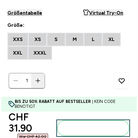
Größentabelle
Virtual Try-On
Größe:
XXS
XS
S
M
L
XL
XXL
XXXL
BIS ZU 50% RABATT AUF BESTSELLER
| KEIN CODE
BENÖTIGT
discounted price
CHF
31.90‎
Zum Warenkorb
hinzufügen
War CHF 42.00‎