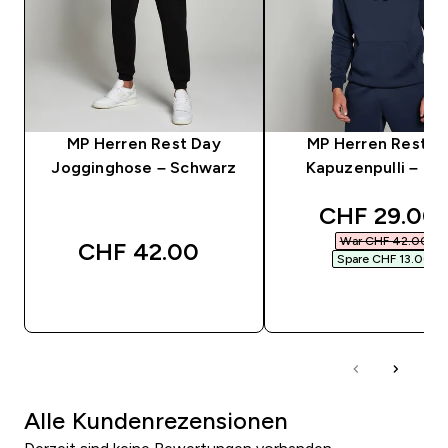
MP Herren Rest Day
MP Herren Rest D
Jogginghose – Schwarz
Kapuzenpulli – Na
discounted 
CHF 29.00‎
War CHF 42.00‎
CHF 42.00‎
Spare CHF 13.00‎
SOFORTKAUF
SOFORTKAUF
Alle Kundenrezensionen