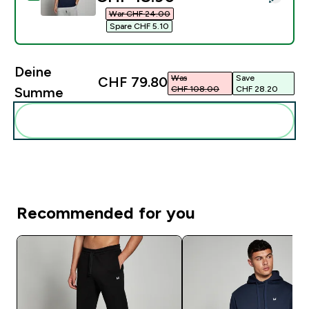
War CHF 24.00‎
Spare CHF 5.10‎
Deine
Was
Save
CHF 79.80‎
CHF 108.00‎
CHF 28.20‎
Summe
Diese zu deiner Routine hinzuf�gen
Recommended for you