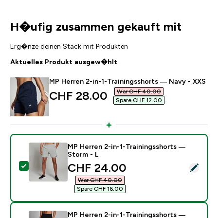
H�ufig zusammen gekauft mit
Erg�nze deinen Stack mit Produkten
Aktuelles Produkt ausgew�hlt
MP Herren 2-in-1-Trainingsshorts — Navy - XXS
War CHF 40.00‎
discounted price
CHF 28.00‎
Spare CHF 12.00‎
MP Herren 2-in-1-Trainingsshorts —
Storm - L
discounted price
CHF 24.00‎
Dieses Produkt ausw�hlen - MP Herren 2-in-1-Traini
War CHF 40.00‎
Spare CHF 16.00‎
MP Herren 2-in-1-Trainingsshorts —