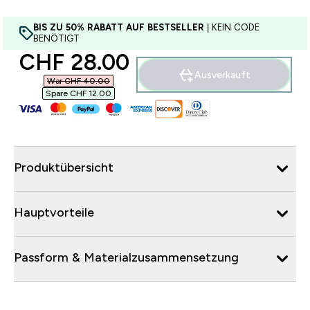
BIS ZU 50% RABATT AUF BESTSELLER
| KEIN CODE
BENÖTIGT
discounted price
CHF 28.00‎
Ausverkauft
War CHF 40.00‎
Spare CHF 12.00‎
Produktübersicht
Hauptvorteile
Passform & Materialzusammensetzung