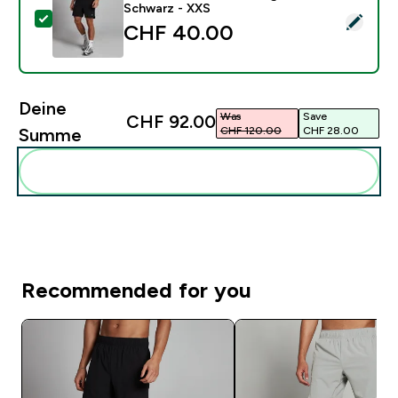
Schwarz - XXS
Dieses Produkt ausw�hlen - MP Herren 2-in-1-Traini
CHF 40.00‎
Deine
Was
Save
CHF 92.00‎
CHF 120.00‎
CHF 28.00‎
Summe
Diese zu deiner Routine hinzuf�gen
Recommended for you