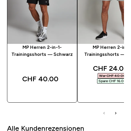
MP Herren 2-in-1-
MP Herren 2-in-1
Trainingsshorts — Schwarz
Trainingsshorts — S
discounted 
CHF 24.00‎
War CHF 40.00‎
CHF 40.00‎
Spare CHF 16.00‎
SOFORTKAUF
SOFORTKAUF
Alle Kundenrezensionen