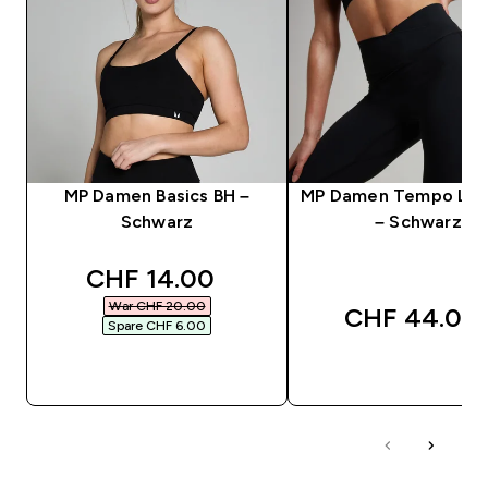
MP Damen Basics BH –
MP Damen Tempo Leg
Schwarz
– Schwarz
discounted price
CHF 14.00‎
War CHF 20.00‎
CHF 44.00‎
Spare CHF 6.00‎
SOFORTKAUF
SOFORTKAUF