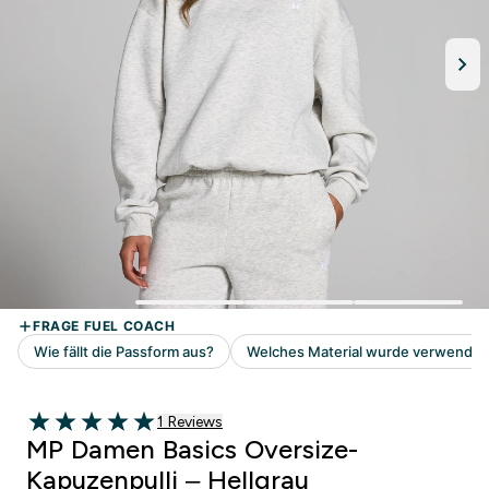
1 customer reviews
1 Reviews
5 out of 5 stars
MP Damen Basics Oversize-
Kapuzenpulli – Hellgrau