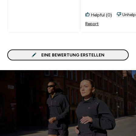
Unhelp
Helpful (0)
Report
EINE BEWERTUNG ERSTELLEN