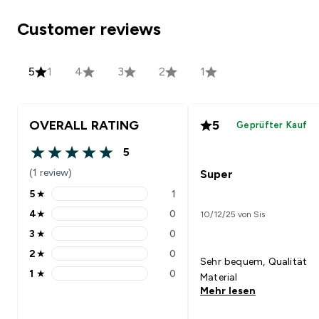
Customer reviews
5
1
4
3
2
1
OVERALL RATING
5
Geprüfter Kauf
5
5 out of 5 stars
(1 review)
Super
5
★
1
5 stars rating 1 reviews
4
★
0
10/12/25 von Sis
4 stars rating 0 reviews
3
★
0
3 stars rating 0 reviews
2
★
0
2 stars rating 0 reviews
Sehr bequem, Qualität
1
★
0
Material
1 stars rating 0 reviews
Mehr lesen