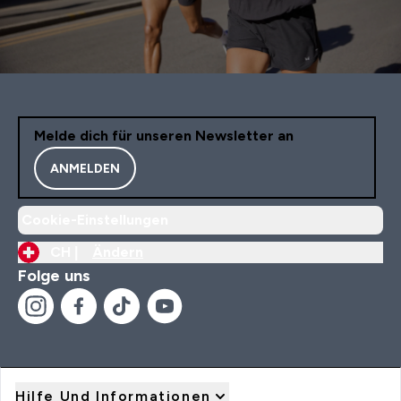
Melde dich für unseren Newsletter an
ANMELDEN
Cookie-Einstellungen
CH |
Ändern
Folge uns
Hilfe Und Informationen