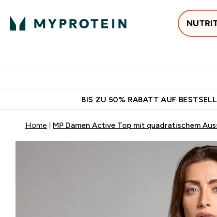
NUTRI
Jetzt im Trend
P
Enter
⌄
Gratis Versan
BIS ZU 50% RABATT AUF BESTSELL
Home
MP Damen Active Top mit quadratischem Auss