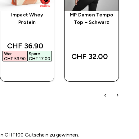
Impact Whey
MP Damen Tempo
M
Protein
Top – Schwarz
discounted price
CHF 36.90‎
War
Spare
CHF 32.00‎
CHF 53.90‎
CHF 17.00‎
SOFORTKAUF
SOFORTKAUF
nen CHF100 Gutschein zu gewinnen.