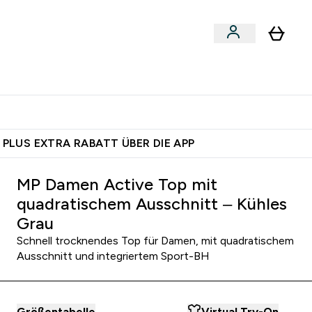
egan
Expertenrat
Enter Food, Bars & Snacks submenu
Enter Vegan submenu
Enter Expertenrat submenu
⌄
⌄
auf dich – bereit?
 PLUS EXTRA RABATT ÜBER DIE APP
MP Damen Active Top mit
quadratischem Ausschnitt – Kühles
Grau
Schnell trocknendes Top für Damen, mit quadratischem
Ausschnitt und integriertem Sport-BH
Größentabelle
Virtual Try-On