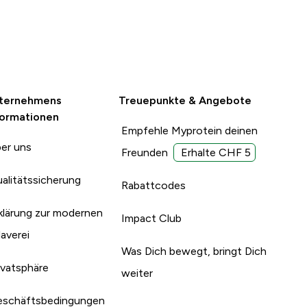
ternehmens
Treuepunkte & Angebote
formationen
Empfehle Myprotein deinen
er uns
Freunden
Erhalte CHF 5
alitätssicherung
Rabattcodes
klärung zur modernen
Impact Club
laverei
Was Dich bewegt, bringt Dich
ivatsphäre
weiter
schäftsbedingungen