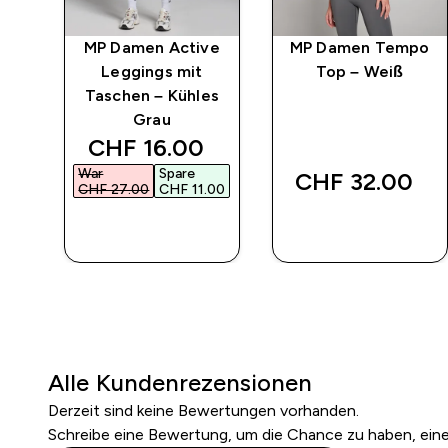
po
MP Damen Active
MP Damen Tempo
it
Leggings mit
Top – Weiß
iß
Taschen – Kühles
Grau
discounted price
CHF 16.00‎
War
Spare
CHF 32.00‎
CHF 27.00‎
CHF 11.00‎
SOFORTKAUF
SOFORTKAUF
Alle Kundenrezensionen
Derzeit sind keine Bewertungen vorhanden.
Schreibe eine Bewertung, um die Chance zu haben, ei