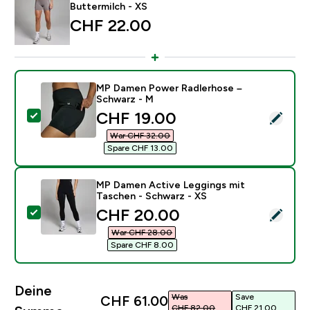
Buttermilch - XS
CHF 22.00‎
MP Damen Power Radlerhose –
Schwarz - M
discounted price
CHF 19.00‎
Dieses Produkt ausw�hlen - MP Damen Power Radler
War CHF 32.00‎
Spare CHF 13.00‎
MP Damen Active Leggings mit
Taschen - Schwarz - XS
discounted price
CHF 20.00‎
Dieses Produkt ausw�hlen - MP Damen Active Leggin
War CHF 28.00‎
Spare CHF 8.00‎
Deine
Was
Save
CHF 61.00‎
CHF 82.00‎
CHF 21.00‎