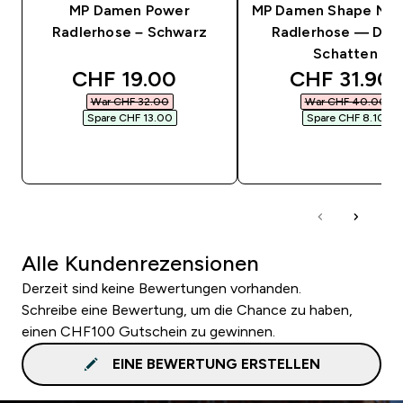
MP Damen Power
MP Damen Shape Nah
Radlerhose – Schwarz
Radlerhose — Dun
Schatten
discounted price
discounted 
CHF 19.00‎
CHF 31.90‎
War CHF 32.00‎
War CHF 40.00‎
Spare CHF 13.00‎
Spare CHF 8.10‎
SOFORTKAUF
SOFORTKAUF
Alle Kundenrezensionen
Derzeit sind keine Bewertungen vorhanden.
Schreibe eine Bewertung, um die Chance zu haben,
einen CHF100 Gutschein zu gewinnen.
EINE BEWERTUNG ERSTELLEN