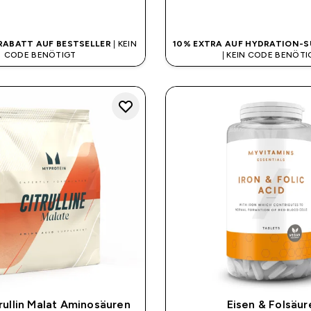
SOFORTKAUF
SOFORTKAUF
 RABATT AUF BESTSELLER
| KEIN
10% EXTRA AUF HYDRATION-
CODE BENÖTIGT
| KEIN CODE BENÖTI
rullin Malat Aminosäuren
Eisen & Folsäur