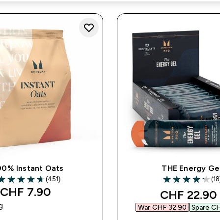
00% Instant Oats
THE Energy Ge
(451)
(18
.62 out of 5 stars
4.28 out of 5 st
CHF 7.90‎
discounted
CHF 22.90‎
g
War CHF 32.90‎
Spare CH