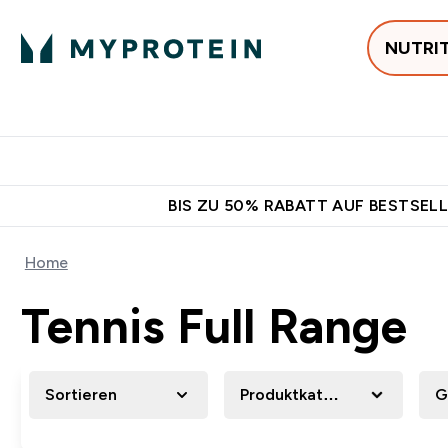
NUTRI
Jetzt im Trend
P
Enter
⌄
Gratis Versan
BIS ZU 50% RABATT AUF BESTSELL
Home
Tennis Full Range
Sortieren
Produktkategorie
G