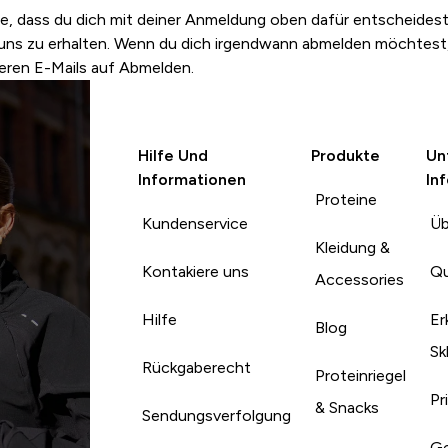
e, dass du dich mit deiner Anmeldung oben dafür entscheidest
uns zu erhalten. Wenn du dich irgendwann abmelden möchtest, 
eren E-Mails auf Abmelden.
Hilfe Und
Produkte
Un
Informationen
In
Proteine
Kundenservice
Üb
Kleidung &
Kontakiere uns
Qu
Accessories
Hilfe
Er
Blog
Sk
Rückgaberecht
Proteinriegel
Pr
& Snacks
Sendungsverfolgung
Ge