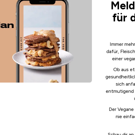
Meld
für 
Immer mehr
dafür, Fleis
einer veg
Ob aus et
gesundheitli
sich anf
entmutigend 
Der Vegane 
nie einfa
Schau dir an