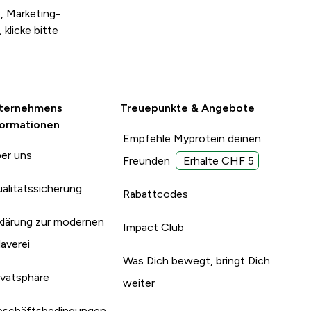
, Marketing-
klicke bitte
ternehmens
Treuepunkte & Angebote
formationen
Empfehle Myprotein deinen
er uns
Freunden
Erhalte CHF 5
alitätssicherung
Rabattcodes
klärung zur modernen
Impact Club
laverei
Was Dich bewegt, bringt Dich
ivatsphäre
weiter
schäftsbedingungen