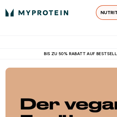
NUTRI
Jetzt im Trend
P
Enter
⌄
Gratis Versan
BIS ZU 50% RABATT AUF BESTSELL