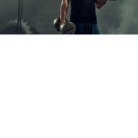
Beste Intra-Workout
Supplemente
Hast du dir die Priorität gesetzt, mit deinem Training
die bestmöglichsten Ergebnisse zu erzielen? Unser
Team hat hart dafür gearbeitet, dir eine einzigartige
Auswahl an Intra Workout Supplementen anbieten zu
können, die dein Workout und deine sportlichen Ziele
perfekt unterstützten.
Intra-Workout Sortiment ansehen