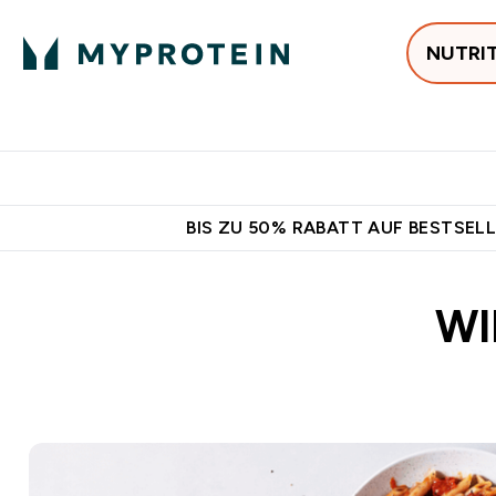
NUTRI
Jetzt im Trend
P
Enter
⌄
Gratis Versan
BIS ZU 50% RABATT AUF BESTSELL
WI