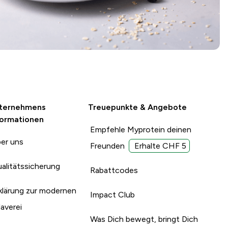
ternehmens
Treuepunkte & Angebote
formationen
Empfehle Myprotein deinen
er uns
Freunden
Erhalte CHF 5
alitätssicherung
Rabattcodes
klärung zur modernen
Impact Club
laverei
Was Dich bewegt, bringt Dich