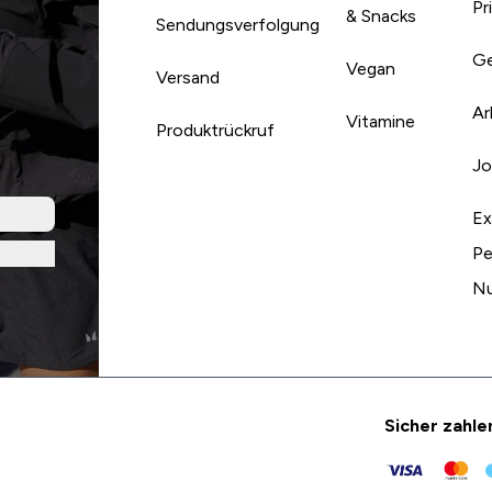
Pr
& Snacks
Sendungsverfolgung
Ge
Vegan
Versand
Ar
Vitamine
Produktrückruf
Jo
Ex
Pe
Nu
Sicher zahle