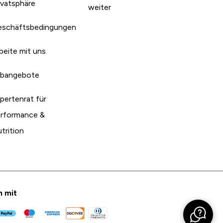
ivatsphäre
weiter
schäftsbedingungen
beite mit uns
bangebote
pertenrat für
rformance &
trition
n mit