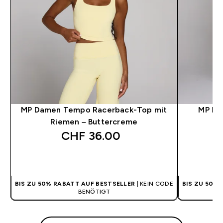
MP Damen Tempo Racerback-Top mit
MP Da
Riemen – Buttercreme
CHF 36.00‎
SOFORTKAUF
BIS ZU 50% RABATT AUF BESTSELLER
| KEIN CODE
BIS ZU 50%
BENÖTIGT