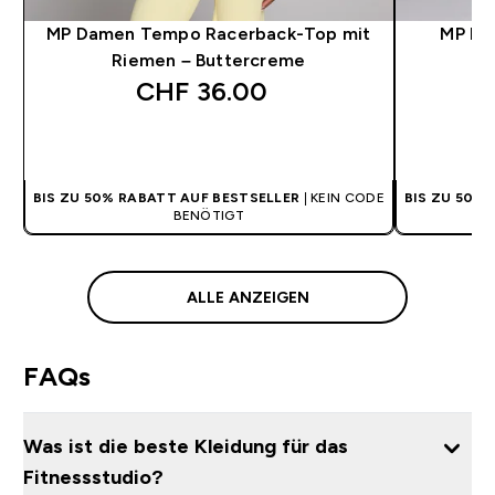
MP Damen Tempo Racerback-Top mit
MP Da
Riemen – Buttercreme
CHF 36.00‎
SOFORTKAUF
BIS ZU 50% RABATT AUF BESTSELLER
| KEIN CODE
BIS ZU 50%
BENÖTIGT
ALLE ANZEIGEN
FAQs
Was ist die beste Kleidung für das
Fitnessstudio?