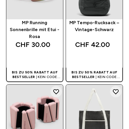
MP Running
MP Tempo-Rucksack –
Sonnenbrille mit Etui -
Vintage-Schwarz
Rosa
CHF 30.00‎
CHF 42.00‎
SOFORTKAUF
SOFORTKAUF
BIS ZU 50% RABATT AUF
BIS ZU 50% RABATT AUF
BESTSELLER
| KEIN CODE
BESTSELLER
| KEIN CODE
BENÖTIGT
BENÖTIGT