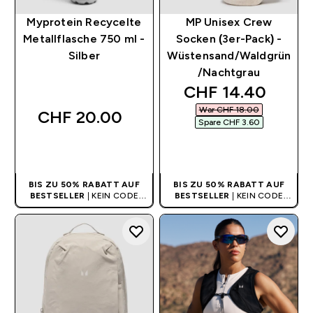
Myprotein Recycelte
MP Unisex Crew
Metallflasche 750 ml -
Socken (3er-Pack) -
Silber
Wüstensand/Waldgrün
/Nachtgrau
discounted price
CHF 14.40‎
War CHF 18.00‎
CHF 20.00‎
Spare CHF 3.60‎
SOFORTKAUF
SOFORTKAUF
BIS ZU 50% RABATT AUF
BIS ZU 50% RABATT AUF
BESTSELLER
| KEIN CODE
BESTSELLER
| KEIN CODE
BENÖTIGT
BENÖTIGT