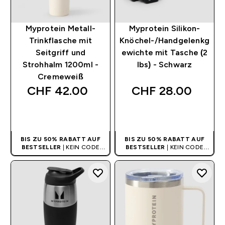
Myprotein Metall-
Myprotein Silikon-
Trinkflasche mit
Knöchel-/Handgelenkg
Seitgriff und
ewichte mit Tasche (2
Strohhalm 1200ml -
lbs) - Schwarz
Cremeweiß
CHF 42.00‎
CHF 28.00‎
SOFORTKAUF
SOFORTKAUF
BIS ZU 50% RABATT AUF
BIS ZU 50% RABATT AUF
BESTSELLER
| KEIN CODE
BESTSELLER
| KEIN CODE
BENÖTIGT
BENÖTIGT