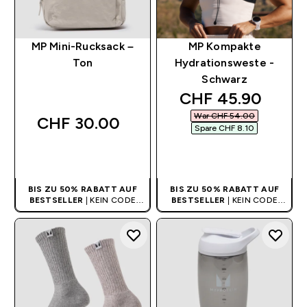
MP Mini-Rucksack –
MP Kompakte
Ton
Hydrationsweste -
Schwarz
discounted price
CHF 45.90‎
War CHF 54.00‎
CHF 30.00‎
Spare CHF 8.10‎
SOFORTKAUF
SOFORTKAUF
BIS ZU 50% RABATT AUF
BIS ZU 50% RABATT AUF
BESTSELLER
| KEIN CODE
BESTSELLER
| KEIN CODE
BENÖTIGT
BENÖTIGT