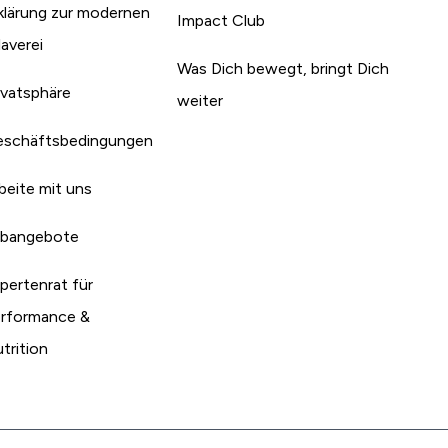
klärung zur modernen
Impact Club
laverei
Was Dich bewegt, bringt Dich
ivatsphäre
weiter
schäftsbedingungen
beite mit uns
bangebote
pertenrat für
rformance &
trition