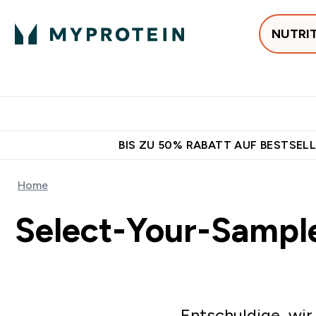
NUTRI
Jetzt im Trend
P
Enter
⌄
Gratis Versan
BIS ZU 50% RABATT AUF BESTSELL
Home
Select-Your-Sampl
Entschuldige, wir