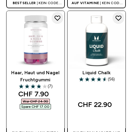
BESTSELLER
| KEIN CODE
AUF VITAMINE
| KEIN CODE
BENÖTIGT
BENÖTIGT
Haar, Haut und Nagel
Liquid Chalk
(56)
Fruchtgummi
4.55 out of 5 stars
(7)
3.86 out of 5 stars
discounted price
CHF 7.90‎
War CHF 24.90‎
CHF 22.90‎
Spare CHF 17.00‎
SOFORTKAUF
SOFORTKAUF