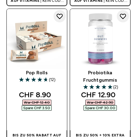
AUF VITAMINE
| KEIN CODE
AUF VITAMINE
| KEIN CODE
BENÖTIGT
BENÖTIGT
Pop Rolls
Probiotika
(12)
Fruchtgummis
4.67 out of 5 stars
(2)
5 out of 5 stars
discounted price
discounted pric
CHF 8.90‎
CHF 12.90‎
War CHF 12.40‎
War CHF 42.90‎
Spare CHF 3.50‎
Spare CHF 30.00‎
SOFORTKAUF
SOFORTKAUF
BIS ZU 50% RABATT AUF
BIS ZU 50% + 10% EXTRA