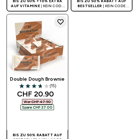
BIS ZU 50% + 10% EXTRA
BIS ZU 50% RABATT AUF
AUF VITAMINE
| KEIN CODE
BESTSELLER
| KEIN CODE
BENÖTIGT
BENÖTIGT
Double Dough Brownie
(15)
3.73 out of 5 stars
discounted price
CHF 20.90‎
War CHF 47.90‎
Spare CHF 27.00‎
SOFORTKAUF
BIS ZU 50% RABATT AUF