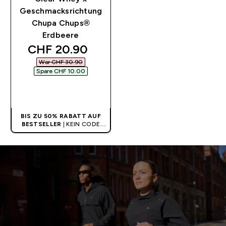
Geschmacksrichtung
Chupa Chups®
Erdbeere
discounted price
CHF 20.90‎
War CHF 30.90‎
Spare CHF 10.00‎
SOFORTKAUF
BIS ZU 50% RABATT AUF
BESTSELLER
| KEIN CODE
BENÖTIGT