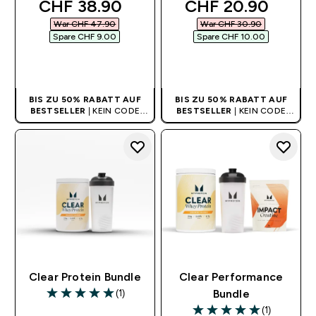
discounted price
discounted price
CHF 38.90‎
CHF 20.90‎
War CHF 47.90‎
War CHF 30.90‎
Spare CHF 9.00‎
Spare CHF 10.00‎
SOFORTKAUF
SOFORTKAUF
BIS ZU 50% RABATT AUF
BIS ZU 50% RABATT AUF
BESTSELLER
| KEIN CODE
BESTSELLER
| KEIN CODE
BENÖTIGT
BENÖTIGT
Clear Protein Bundle
Clear Performance
(1)
Bundle
5 out of 5 stars
(1)