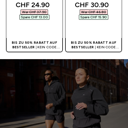
5 out of 5 stars
discounted price
discounted price
CHF 24.90‎
CHF 30.90‎
War CHF 37.90‎
War CHF 46.80‎
Spare CHF 13.00‎
Spare CHF 15.90‎
SOFORTKAUF
SOFORTKAUF
BIS ZU 50% RABATT AUF
BIS ZU 50% RABATT AUF
BESTSELLER
| KEIN CODE
BESTSELLER
| KEIN CODE
BENÖTIGT
BENÖTIGT