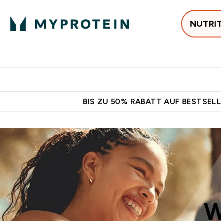
NUTRI
Jetzt im Trend
P
Enter
⌄
Gratis Versan
BIS ZU 50% RABATT AUF BESTSELL
W