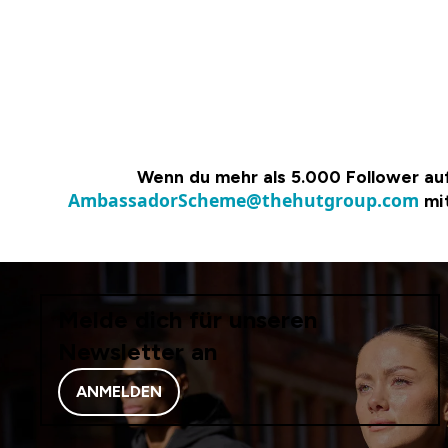
Wenn du mehr als 5.000 Follower auf 
Ambassado rScheme@thehutgroup.com
mit
Melde dich für unseren
Newsletter an
ANMELDEN