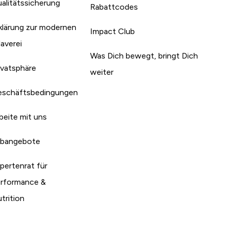
alitätssicherung
Rabattcodes
klärung zur modernen
Impact Club
laverei
Was Dich bewegt, bringt Dich
ivatsphäre
weiter
schäftsbedingungen
beite mit uns
bangebote
pertenrat für
rformance &
trition