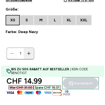
Größe:
XS
S
M
L
XL
XXL
Farbe: Deep Navy
BIS ZU 50% RABATT AUF BESTSELLER
| KEIN CODE
BENÖTIGT
discounted price
CHF 14.99‎
Ausverkauft
War CHF 31.00‎
Spare CHF 16.01‎