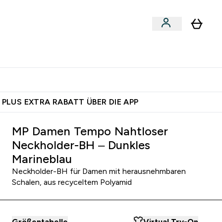
egan
Expertenrat
Enter Food, Bars & Snacks submenu
Enter Vegan submenu
Enter Expertenrat submenu
⌄
⌄
auf dich – bereit?
 PLUS EXTRA RABATT ÜBER DIE APP
MP Damen Tempo Nahtloser
Neckholder-BH – Dunkles
Marineblau
Neckholder-BH für Damen mit herausnehmbaren
Schalen, aus recyceltem Polyamid
Größentabelle
Virtual Try-On