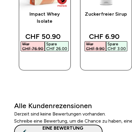
rat
Impact Whey
Zuckerfreier Sirup
Isolate
 price
discounted price
discounted p
CHF 50.90‎
CHF 6.90‎
War
Spare
War
Spare
00‎
CHF 76.90‎
CHF 26.00‎
CHF 9.90‎
CHF 3.00‎
SOFORTKAUF
SOFORTKAUF
Alle Kundenrezensionen
Derzeit sind keine Bewertungen vorhanden.
Schreibe eine Bewertung, um die Chance zu haben, ei
EINE BEWERTUNG