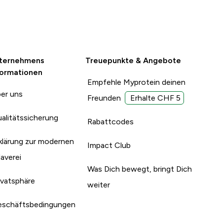
ternehmens
Treuepunkte & Angebote
formationen
Empfehle Myprotein deinen
er uns
Freunden
Erhalte CHF 5
alitätssicherung
Rabattcodes
klärung zur modernen
Impact Club
laverei
Was Dich bewegt, bringt Dich
ivatsphäre
weiter
schäftsbedingungen