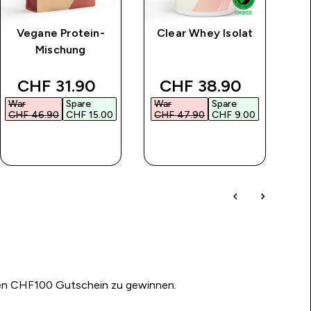
Vegane Protein-
Clear Whey Isolat
Mischung
rice
discounted price
discounted price
CHF 31.90‎
CHF 38.90‎
War
Spare
War
Spare
W
CHF 46.90‎
CHF 15.00‎
CHF 47.90‎
CHF 9.00‎
C
SOFORTKAUF
SOFORTKAUF
nen CHF100 Gutschein zu gewinnen.