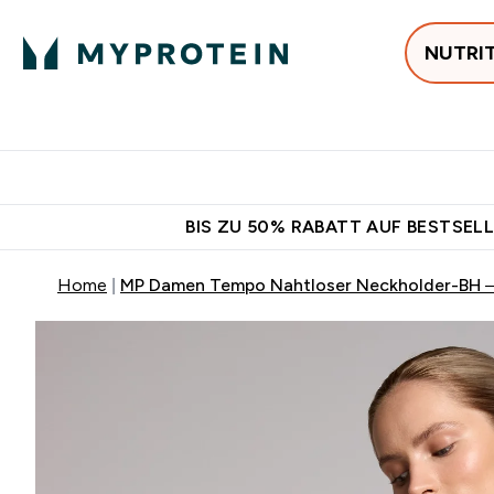
NUTRI
Jetzt im Trend
P
Enter
⌄
Gratis Versan
BIS ZU 50% RABATT AUF BESTSELL
Home
MP Damen Tempo Nahtloser Neckholder-BH – 